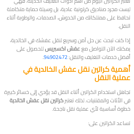
تعتبر الكراتين اليوم من أهم أدوات التغليف الحديثة، فهي
ليست مجرد صناديق كرتونية عادية، بل وسيلة حماية متكاملة
تحافظ على ممتلكاتك من الخدوش، الصدمات، والرطوبة أثناء
النقل.
إذا كنت تبحث عن حل آمن وسريع لنقل عفشك في الخالدية،
يمكنك الآن التواصل مع
عفش اكسبريس
للحصول على
أفضل خدمات التغليف والنقل:
94902472
.
أهمية كراتين نقل عفش الخالدية في
عملية النقل
تجاهل استخدام الكراتين أثناء النقل قد يؤدي إلى خسائر كبيرة
في الأثاث والمقتنيات. لذلك تعتبر
كراتين نقل عفش الخالدية
خطوة أساسية لأي عملية نقل ناجحة.
تساعد الكراتين على: