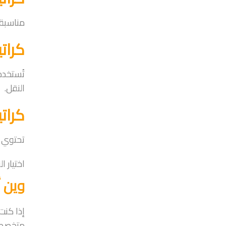
مناسبة 
كرات
تُستخدم
النقل.
كرات
تحتوي ع
اختيار 
وين 
إذا كنت
متخصصة 