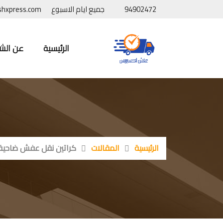
94902472
جميع ايام الاسبوع
shxpress.com
الرئيسية
عن الش
الرئيسية
المقالات
كراتين نقل عفش ضاحية ع