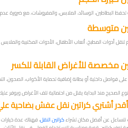
لحفظ البطاطين، الوسائد، الملابس، والمفروشات، مع ضرورة عدم 
ين متوسطة
 لنقل أدوات المطبخ، ألعاب الأطفال، الأدوات المكتبية والملابس
ين مخصصة للأغراض القابلة للكسر
لى فواصل داخلية أو بطانة إضافية لحماية الأكواب، الصحون، التح
النوع الصحيح منذ البداية يقلل من احتمالية تلف الأغراض ويوفر عليك
أقدر أشتري كراتين نقل عفش بضاحية علي
 تتساءل عن أفضل مكان لشراء
كراتين النقل
، فهناك عدة خيارات 
توفر كراتين قوية ومناسبة للاستخدام الفعلي في نقل الأثاث.