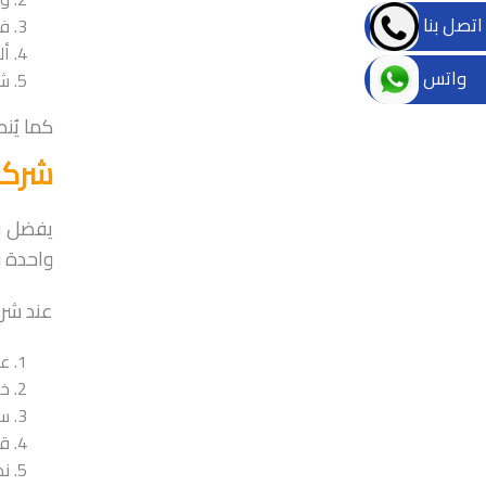
اتصل بنا
فو
أل
واتس
شر
كما يُن
شركا
يفضل بع
واحدة 
عند شرا
عد
خل
سل
قد
نظ