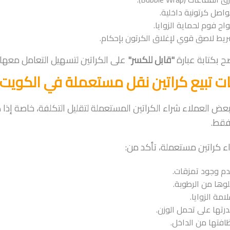
اصل كرتونية داخلية.
واح فوم لحماية الزوايا.
يط لاصق قوي لإغلاق الكرتون بإحكام.
صح بكتابة عبارة
"قابل للكسر"
على الكراتين لتسهيل التعامل معها أث
ت تبيع كراتين نقل مستعملة في الكويت
ض العملاء شراء الكراتين المستعملة لتقليل التكلفة، خاصة إذا 
فقط.
ء كراتين مستعملة، تأكد من:
م وجود تمزقات.
وها من الرطوبة.
امة الزوايا.
رتها على تحمل الوزن.
افتها من الداخل.