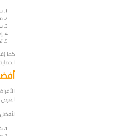
سم
مق
سه
إم
تص
كما يُ
الحماية
أفضل 
الأغراض
الغرض م
لأفضل ح
كر
ورق