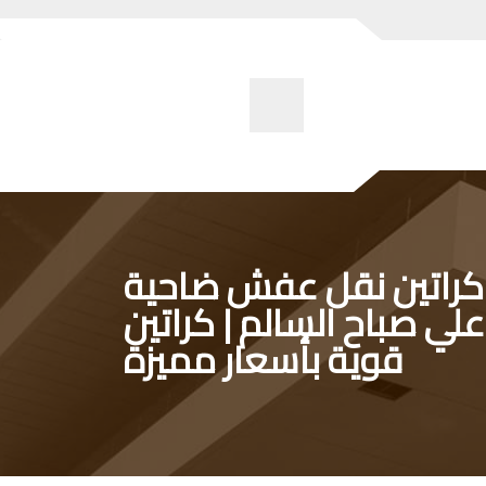
كراتين نقل عفش ضاحية
علي صباح السالم | كراتين
قوية بأسعار مميزة