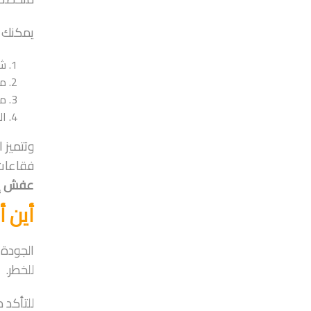
يمكنك ا
شر
مح
مو
ال
وتتميز 
فقاعات،
عفش إكسب
أين أ
الجودة 
للخطر.
للتأكد م