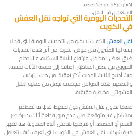
اختيار شركة غير متخصصة.
الاستعجال في النقل.
التحديات اليومية التي تواجه نقل العفش
في الكويت
نقل العفش
الكويت لا يخلو من التحديات اليومية التي قد لا
ينتبه لها الكثيرون قبل خوض التجربة. من أبرز هذه التحديات
ضيق بعض المداخل، وارتفاع الأبنية السكنية، والازدحام
المروري في بعض المناطق، إضافة إلى طبيعة الأثاث نفسه،
حيث أصبح الأثاث الحديث أكثر تعقيدًا من حيث التركيب
والتصميم. هذه العوامل مجتمعة تجعل من عملية النقل
العشوائي مخاطرة حقيقية.
عندما نحاول نقل العفش دون تخطيط، غالبًا ما نصطدم
بمشاكل غير متوقعة، مثل عدم مرور قطعة أثاث كبيرة عبر
السلم أو المصعد، أو تعرضها للخدش أثناء المحاولة. هنا تظهر
خبرة شركات نقل العفش في الكويت التي تعرف كيف تتعامل