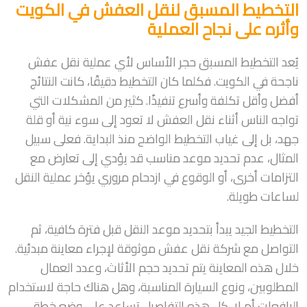
التخطيط المسبق لنقل العفش في الكويت
وأثره على نجاح العملية
يُعد التخطيط المسبق حجر الأساس لأي عملية نقل عفش
ناجحة في الكويت. فكلما كان التخطيط دقيقًا، كانت النتائج
أفضل وأقل تكلفة وأسرع تنفيذًا. كثير من المشكلات التي
تواجه الناس أثناء نقل العفش لا تعود إلى سوء نية أو قلة
جهد، بل إلى غياب التخطيط الواضح منذ البداية. فعلى سبيل
المثال، عدم تحديد موعد مناسب قد يؤدي إلى تعارض مع
التزامات أخرى، أو الوقوع في ازدحام مروري يؤخر عملية النقل
لساعات طويلة.
التخطيط الجيد يبدأ بتحديد موعد النقل قبل فترة كافية، ثم
التواصل مع شركة نقل عفش موثوقة لإجراء معاينة مبدئية.
خلال هذه المعاينة يتم تحديد حجم الأثاث، وعدد العمال
المطلوبين، ونوع السيارة المناسبة، وهل هناك حاجة لاستخدام
الرافعات أم لا. كل هذه التفاصيل تساعد على وضع خطة