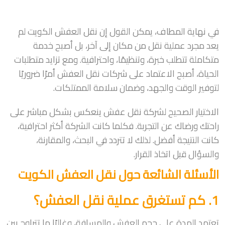
في نهاية المطاف، يمكن القول إن نقل العفش الكويت لم
يعد مجرد عملية نقل من مكان إلى آخر، بل أصبح خدمة
متكاملة تتطلب خبرة، وتنظيمًا، واحترافية. ومع تزايد متطلبات
الحياة، أصبح الاعتماد على شركات نقل العفش أمرًا ضروريًا
لتوفير الوقت والجهد، وضمان سلامة الممتلكات.
الاختيار الصحيح لشركة نقل عفش ينعكس بشكل مباشر على
راحتك ورضاك عن التجربة. فكلما كانت الشركة أكثر احترافية،
كانت النتيجة أفضل. لذلك لا تتردد في البحث، والمقارنة،
والسؤال قبل اتخاذ القرار.
الأسئلة الشائعة حول نقل العفش الكويت
1. كم تستغرق عملية نقل العفش؟
تعتمد المدة على حجم العفش والمسافة، وغالبًا ما تتراوح بين