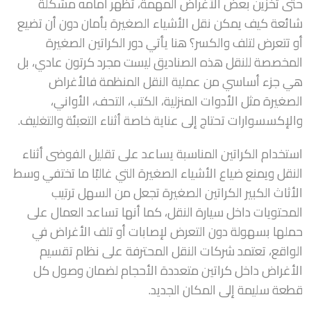
حتى تخزين بعض الأغراض المهمة، تظهر أمامه مشكلة
شائعة كيف يمكن نقل الأشياء الصغيرة بأمان دون أن تضيع
أو تتعرض لتلف والكسر؟ هنا يأتي دور الكراتين الصغيرة
المخصصة للنقل هذه الصناديق ليست مجرد كرتون عادي، بل
هي جزء أساسي من عملية النقل المنظمة فالأغراض
الصغيرة مثل الأدوات المنزلية، الكتب، التحف، الأواني،
والإكسسوارات تحتاج إلى عناية خاصة أثناء التعبئة والتغليف.
استخدام الكراتين المناسبة يساعد على تقليل الفوضى أثناء
النقل ويمنع ضياع الأشياء الصغيرة التي غالبًا ما تختفي وسط
الأثاث الكبير الكراتين الصغيرة تجعل من السهل ترتيب
المحتويات داخل سيارة النقل، كما أنها تساعد العمال على
حملها بسهولة دون التعرض لإصابات أو تلف الأغراض في
الواقع، تعتمد شركات النقل المحترفة على نظام تقسيم
الأغراض داخل كراتين متعددة الأحجام لضمان وصول كل
قطعة سليمة إلى المكان الجديد.