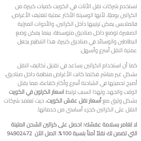
تستخدم شركات نقل الأثاث في الكويت كميات كبيرة من
الكراتين يوميًا، لأنها الوسيلة الأكثر عملية لتغليف الأغراض.
فالملابس يمكن ترتيبها داخل الكراتين، والأدوات المنزلية
الصغيرة توضع داخل صناديق متوسطة، بينما يمكن وضع
البطاطين والوسائد في صناديق كبيرة. هذا التنظيم يجعل
عملية النقل أسرع وأسهل.
كما أن استخدام الكراتين يساعد في تقليل تكاليف النقل
بشكل غير مباشر. فكلما كانت الأغراض منظمة داخل صناديق،
أصبح تحميلها في الشاحنة أسرع وأكثر كفاءة، مما يقلل
الوقت والجهد. ولهذا السبب ترتبط
اسعار الكرتون في الكويت
بشكل وثيق مع
أسعار نقل عفش الكويت
، حيث تعتمد شركات
النقل على الكراتين كجزء أساسي من خدماتها.
لا تغامر بسلامة عفشك؛ احصل على كراتين الشحن المتينة
التي تضمن لك نقلاً آمناً بنسبة 100%. اتصل الآن 94902472