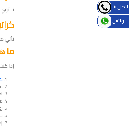
اتصل بنا
تحتوي ع
واتس
كراتي
تأتي مع
ما هي
إذا كنت
ك
مق
تح
مق
زو
سه
إم