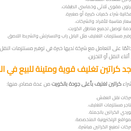
تون مقوى ثلاثي وخماسي الطبقات.
كانية شراء كميات كبيرة أو صغيرة.
عار مناسبة للأفراد والشركات.
مة توصيل لجميع مناطق الكويت.
فير مستلزمات التغليف مثل البابل راب والاسترتش والشريط اللاصق.
ئمًا على التعامل مع شركة لديها خبرة في توفير مستلزمات النق
ثناء النقل أو التخزين.
جد كراتين تغليف قوية ومتينة للبيع في ا
راء
كراتين تغليف بأعلى جودة بالكويت
من عدة مصادر، منها:
كات نقل العفش.
اجر مستلزمات التغليف.
ردي الكراتين بالجملة.
مواقع الإلكترونية المتخصصة.
كات تصنيع الكراتين مباشرة.