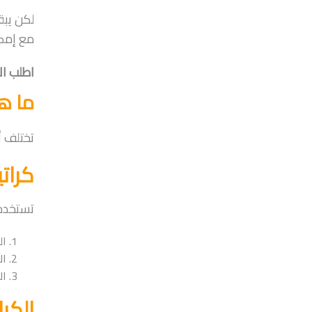
لكن يب
مع إمكا
اطلب ال
ما ه
تختلف أ
كرات
تستخدم 
ال
ال
ال
الكرا