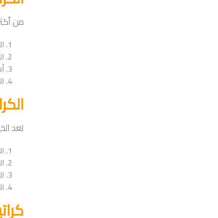
من أكثر
ال
ال
أد
ال
الكر
تعد الخي
ال
ال
ال
ال
كرات