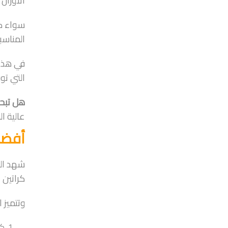
الأوزان
سواء كنت
المناسب
في هذا 
التي تو
هل تبحث
عالية ا
أفضل
شهد الس
كراتين 
وتتميز 
كر