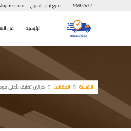
94902472
جميع ايام الاسبوع
shxpress.com
الرئيسية
عن الش
الرئيسية
المقالات
كراتين تغليف بأعلى جود