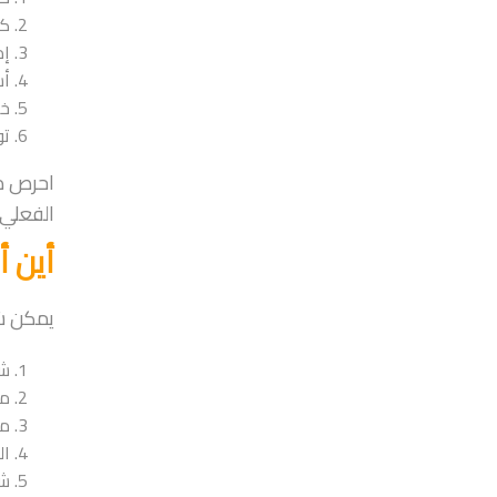
كر
إم
أس
خد
تو
احرص دا
الفعلي أ
أين أ
يمكن ش
شر
مت
مو
ال
شر