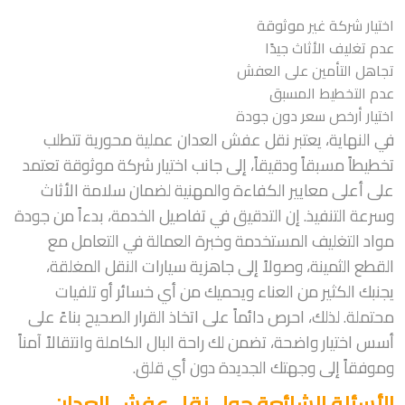
اختيار شركة غير موثوقة
عدم تغليف الأثاث جيدًا
تجاهل التأمين على العفش
عدم التخطيط المسبق
اختيار أرخص سعر دون جودة
في النهاية، يعتبر نقل عفش العدان عملية محورية تتطلب
تخطيطاً مسبقاً ودقيقاً، إلى جانب اختيار شركة موثوقة تعتمد
على أعلى معايير الكفاءة والمهنية لضمان سلامة الأثاث
وسرعة التنفيذ. إن التدقيق في تفاصيل الخدمة، بدءاً من جودة
مواد التغليف المستخدمة وخبرة العمالة في التعامل مع
القطع الثمينة، وصولاً إلى جاهزية سيارات النقل المغلقة،
يجنبك الكثير من العناء ويحميك من أي خسائر أو تلفيات
محتملة. لذلك، احرص دائماً على اتخاذ القرار الصحيح بناءً على
أسس اختيار واضحة، تضمن لك راحة البال الكاملة وانتقالاً آمناً
وموفقاً إلى وجهتك الجديدة دون أي قلق.
الأسئلة الشائعة حول نقل عفش العدان