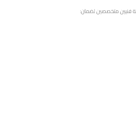
طة فنيين متخصصين لضمان: