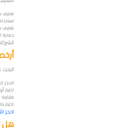
التغليف
تغليف با
استخدام
تغليف خ
حماية ا
الشركات
أرخص
البحث ع
الحجز ا
اختيار أ
مقارنة 
اختيار ب
احجز ال
هل ت