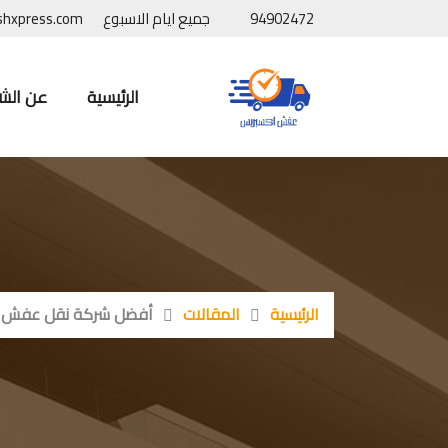
94902472
جميع ايام الاسبوع
shxpress.com
الرئيسية
عن الش
الرئيسية
المقالات
أفضل شركة نقل عفش بالكوي