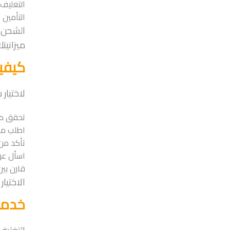
التغليف
التأمين 
الشحن ا
ميزانيت
كيفية
لاختيار
تحقق من
اطلب مع
تأكد من
اسأل عن 
قارن بي
الاختيا
خدمات