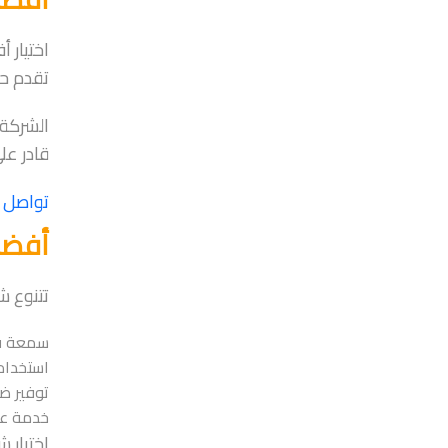
اختيار 
تقدم حل
الشركة 
قادر عل
تواصل 
أفضل
تتنوع ش
سمعة قو
استخدام
توفير ض
خدمة عم
اختيار 