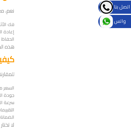
اتصل بنا
نعم، مع
واتس
فك الأث
إعادة ال
الحفاظ 
هذه الخ
كيفية
للمقارن
السعر م
جودة ال
سرعة الت
التقييما
الضمانا
لا تختا