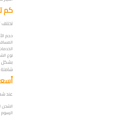
كم تك
تختلف ت
حجم الأ
المسافة
الخدمات 
نوع الش
بشكل عا
شاملة 
أسعا
عند شحن
الشحن ا
الرسوم 