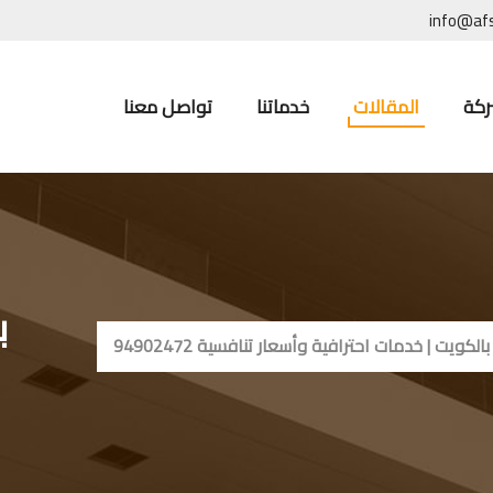
info@af
ركة
المقالات
خدماتنا
تواصل معنا
ب
ت | خدمات احترافية وأسعار تنافسية 94902472