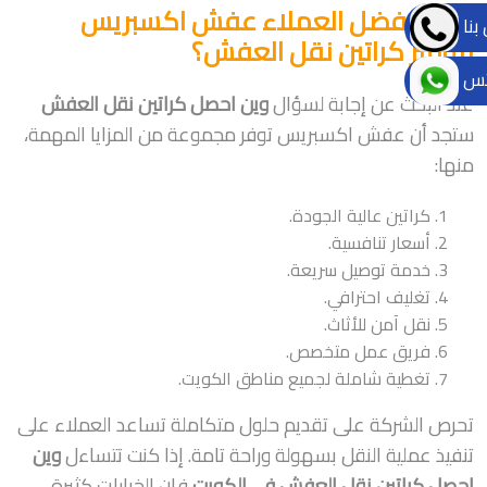
لماذا يفضل العملاء عفش اكسبريس
بنا
لتوفير كراتين نقل العفش؟
تس
عند البحث عن إجابة لسؤال
وين احصل كراتين نقل العفش
ستجد أن عفش اكسبريس توفر مجموعة من المزايا المهمة،
منها:
كراتين عالية الجودة.
أسعار تنافسية.
خدمة توصيل سريعة.
تغليف احترافي.
نقل آمن للأثاث.
فريق عمل متخصص.
تغطية شاملة لجميع مناطق الكويت.
تحرص الشركة على تقديم حلول متكاملة تساعد العملاء على
تنفيذ عملية النقل بسهولة وراحة تامة. إذا كنت تتساءل
وين
احصل كراتين نقل العفش في الكويت
فإن الخيارات كثيرة،