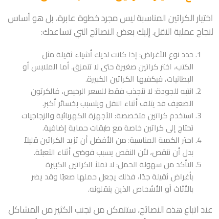
اختيار الكراتين المناسبة ليس مجرد خطوة عابرة، بل هو أساس
لنجاح عملية النقل. إليك بعض النصائح التي تساعدك:
حدد نوع الأغراض: إذا كانت لديك أشياء ثقيلة مثل
الكتب، اختر كراتين صغيرة حتى لا تتمزق. أما الملابس أو
البطانيات، فيكفيها الكراتين الكبيرة.
انتبه للجودة: لا تنجذب فقط للسعر الرخيص، فالكرتون
الضعيف قد يتلف أثناء النقل ويتسبب بخسائر أكبر.
استخدم كراتين متخصصة: الأجهزة الكهربائية والزجاجيات
تحتاج إلى كراتين خاصة مع طبقات حماية إضافية.
اختر الكمية المناسبة: من الأفضل أن تزيد الكراتين قليلاً
بدل أن تنقص، لأن النقص يسبب فوضى أثناء التعبئة.
التأكد من سهولة الحمل: لا تملأ الكراتين الكبيرة
بأغراض ثقيلة جدًا، فذلك يجعل حملها صعبًا وقد يضر
بالأثاث أو الأشخاص الذين ينقلونه.
عند اتباع هذه النصائح، ستتمكن من تجنب الكثير من المشاكل