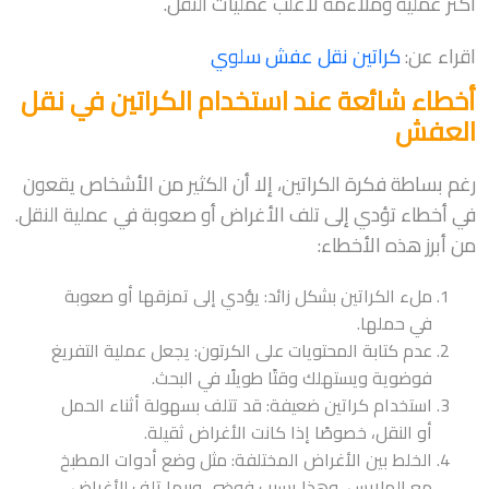
أكثر عملية وملاءمة لأغلب عمليات النقل.
اقراء عن:
كراتين نقل عفش سلوي
أخطاء شائعة عند استخدام الكراتين في نقل
العفش
رغم بساطة فكرة الكراتين، إلا أن الكثير من الأشخاص يقعون
في أخطاء تؤدي إلى تلف الأغراض أو صعوبة في عملية النقل.
من أبرز هذه الأخطاء:
ملء الكراتين بشكل زائد: يؤدي إلى تمزقها أو صعوبة
في حملها.
عدم كتابة المحتويات على الكرتون: يجعل عملية التفريغ
فوضوية ويستهلك وقتًا طويلًا في البحث.
استخدام كراتين ضعيفة: قد تتلف بسهولة أثناء الحمل
أو النقل، خصوصًا إذا كانت الأغراض ثقيلة.
الخلط بين الأغراض المختلفة: مثل وضع أدوات المطبخ
مع الملابس، وهذا يسبب فوضى وربما تلف للأغراض.