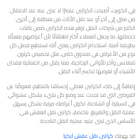
في الكويت، أصبحت الكراتين عنصرًا لا غنى عنه عند الانتقال
من منزل إلى آخر أو عند نقل الأثاث من منطقة إلى أخرى.
الكثير من شركات النقل توفر هذه الكراتين ضمن باقات
خدماتها، ما يجعل العملاء أكثر اطمئنانًا لأن أغراضهم معبأة
بطريقة آمنة. استخدام الكراتين يعني أنك تستطيع فصل كل
نوع من الأغراض في صندوق خاص، مثل تخصيص كرتون
للملابس وآخر للأواني الزجاجية، مما يقلل من احتمالية فقدان
الأشياء أو تعرضها للكسر أثناء النقل.
إضافةً إلى ذلك، الكراتين تعطي إحساسًا بالتنظيم، فعوضًا عن
الفوضى التي قد تحدث عند وضع كل شيء بشكل عشوائي
في السيارة أو الشاحنة، تكون أغراضك مرتبة بشكل يسهل
عملية النقل والتفريغ. باختصار، كراتين نقل العفش هي
الأساس الذي تبنى عليه عملية النقل الناجحة.
قد يهمك:
كراتين نقل عفش ايكيا