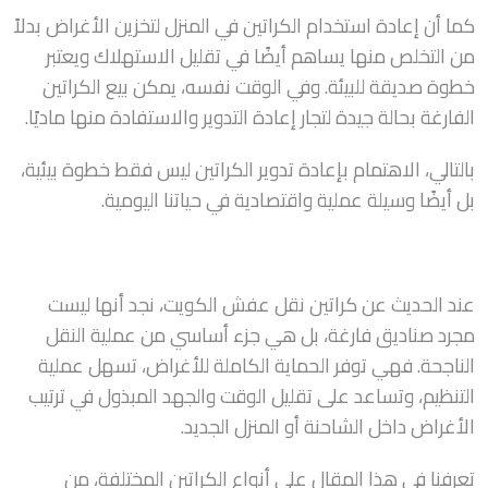
كما أن إعادة استخدام الكراتين في المنزل لتخزين الأغراض بدلاً
من التخلص منها يساهم أيضًا في تقليل الاستهلاك ويعتبر
خطوة صديقة للبيئة. وفي الوقت نفسه، يمكن بيع الكراتين
الفارغة بحالة جيدة لتجار إعادة التدوير والاستفادة منها ماديًا.
بالتالي، الاهتمام بإعادة تدوير الكراتين ليس فقط خطوة بيئية،
بل أيضًا وسيلة عملية واقتصادية في حياتنا اليومية.
عند الحديث عن كراتين نقل عفش الكويت، نجد أنها ليست
مجرد صناديق فارغة، بل هي جزء أساسي من عملية النقل
الناجحة. فهي توفر الحماية الكاملة للأغراض، تسهل عملية
التنظيم، وتساعد على تقليل الوقت والجهد المبذول في ترتيب
الأغراض داخل الشاحنة أو المنزل الجديد.
تعرفنا في هذا المقال على أنواع الكراتين المختلفة، من