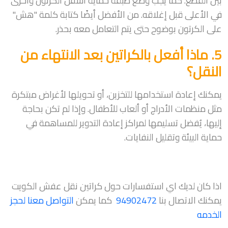
بين القطع. كما يجب وضع طبقة حماية أسفل الكرتون وأخرى
في الأعلى قبل إغلاقه. من الأفضل أيضًا كتابة كلمة "هش"
على الكرتون بوضوح حتى يتم التعامل معه بحذر.
5. ماذا أفعل بالكراتين بعد الانتهاء من
النقل؟
يمكنك إعادة استخدامها للتخزين، أو تحويلها لأغراض مبتكرة
مثل منظمات الأدراج أو ألعاب للأطفال. وإذا لم تكن بحاجة
إليها، يُفضل تسليمها لمراكز إعادة التدوير للمساهمة في
حماية البيئة وتقليل النفايات.
اذا كان لديك اي استفسارات حول كراتين نقل عفش الكويت
يمكنك الاتصال بنا
94902472
كما يمكن
التواصل معنا لحجز
الخدمه