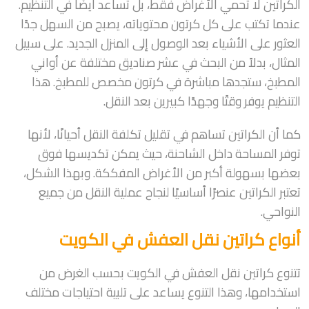
الكراتين لا تحمي الأغراض فقط، بل تساعد أيضًا في التنظيم.
عندما تكتب على كل كرتون محتوياته، يصبح من السهل جدًا
العثور على الأشياء بعد الوصول إلى المنزل الجديد. على سبيل
المثال، بدلاً من البحث في عشر صناديق مختلفة عن أواني
المطبخ، ستجدها مباشرة في كرتون مخصص للمطبخ. هذا
التنظيم يوفر وقتًا وجهدًا كبيرين بعد النقل.
كما أن الكراتين تساهم في تقليل تكلفة النقل أحيانًا، لأنها
توفر المساحة داخل الشاحنة، حيث يمكن تكديسها فوق
بعضها بسهولة أكبر من الأغراض المفككة. وبهذا الشكل،
تعتبر الكراتين عنصرًا أساسيًا لنجاح عملية النقل من جميع
النواحي.
أنواع كراتين نقل العفش في الكويت
تتنوع كراتين نقل العفش في الكويت بحسب الغرض من
استخدامها، وهذا التنوع يساعد على تلبية احتياجات مختلف