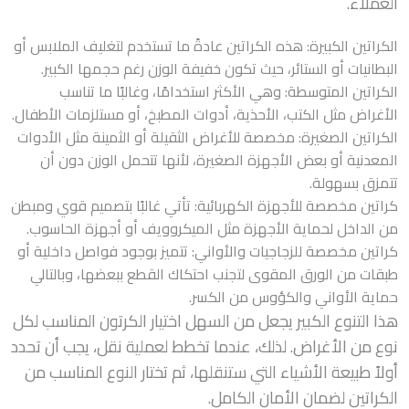
العملاء.
الكراتين الكبيرة: هذه الكراتين عادةً ما تستخدم لتغليف الملابس أو
البطانيات أو الستائر، حيث تكون خفيفة الوزن رغم حجمها الكبير.
الكراتين المتوسطة: وهي الأكثر استخدامًا، وغالبًا ما تناسب
الأغراض مثل الكتب، الأحذية، أدوات المطبخ، أو مستلزمات الأطفال.
الكراتين الصغيرة: مخصصة للأغراض الثقيلة أو الثمينة مثل الأدوات
المعدنية أو بعض الأجهزة الصغيرة، لأنها تتحمل الوزن دون أن
تتمزق بسهولة.
كراتين مخصصة للأجهزة الكهربائية: تأتي غالبًا بتصميم قوي ومبطن
من الداخل لحماية الأجهزة مثل الميكروويف أو أجهزة الحاسوب.
كراتين مخصصة للزجاجيات والأواني: تتميز بوجود فواصل داخلية أو
طبقات من الورق المقوى لتجنب احتكاك القطع ببعضها، وبالتالي
حماية الأواني والكؤوس من الكسر.
هذا التنوع الكبير يجعل من السهل اختيار الكرتون المناسب لكل
نوع من الأغراض. لذلك، عندما تخطط لعملية نقل، يجب أن تحدد
أولاً طبيعة الأشياء التي ستنقلها، ثم تختار النوع المناسب من
الكراتين لضمان الأمان الكامل.