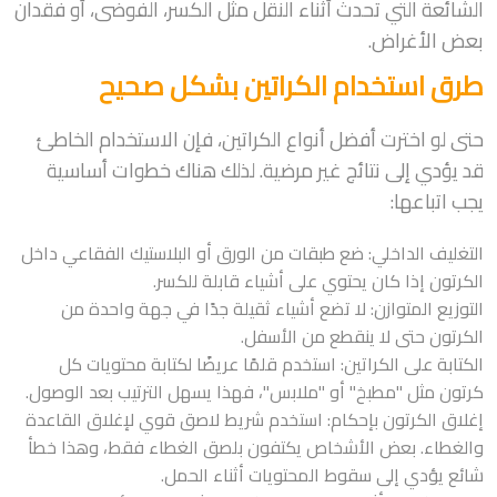
الشائعة التي تحدث أثناء النقل مثل الكسر، الفوضى، أو فقدان
بعض الأغراض.
طرق استخدام الكراتين بشكل صحيح
حتى لو اخترت أفضل أنواع الكراتين، فإن الاستخدام الخاطئ
قد يؤدي إلى نتائج غير مرضية. لذلك هناك خطوات أساسية
يجب اتباعها:
التغليف الداخلي: ضع طبقات من الورق أو البلاستيك الفقاعي داخل
الكرتون إذا كان يحتوي على أشياء قابلة للكسر.
التوزيع المتوازن: لا تضع أشياء ثقيلة جدًا في جهة واحدة من
الكرتون حتى لا ينقطع من الأسفل.
الكتابة على الكراتين: استخدم قلمًا عريضًا لكتابة محتويات كل
كرتون مثل "مطبخ" أو "ملابس"، فهذا يسهل الترتيب بعد الوصول.
إغلاق الكرتون بإحكام: استخدم شريط لاصق قوي لإغلاق القاعدة
والغطاء. بعض الأشخاص يكتفون بلصق الغطاء فقط، وهذا خطأ
شائع يؤدي إلى سقوط المحتويات أثناء الحمل.