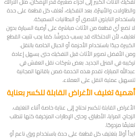
تفكيك الأثاث الكبير إلى أجزاء صغيرة قدر الإمكان، مثل الأرائك
والطاولات والأسِرّة. بعد التفكيك، تُغلف كل قطعة على حدة
باستخدام النايلون اللاصق أو البطانيات السميكة.
لا تضع أي قطعة من الأثاث مباشرة على أرضية السيارة بدون
تغليف، لأن الاحتكاك قد يسبب خدوشًا. كما يجب تثبيت القطع
الكبيرة جيدًا باستخدام الأحزمة أو الحبال الخاصة بالنقل.
ومن الأفضل تصوير الأثاث قبل التفكيك حتى يسهل إعادة
تركيبه في المنزل الجديد. بعض شركات نقل العفش في
عبدالله المبارك تقدم هذه الخدمة ضمن باقاتها المجانية
لتسهيل عملية النقل على العملاء.
أهمية تغليف الأغراض القابلة للكسر بعناية
الأغراض القابلة للكسر تحتاج إلى عناية خاصة أثناء التغليف.
الزجاج، المرايا، الأطباق، وحتى الإطارات المزخرفة كلها تتطلب
تغليفًا مزدوجًا.
ابدأ أولاً بتغليف كل قطعة على حدة باستخدام ورق ناعم أو