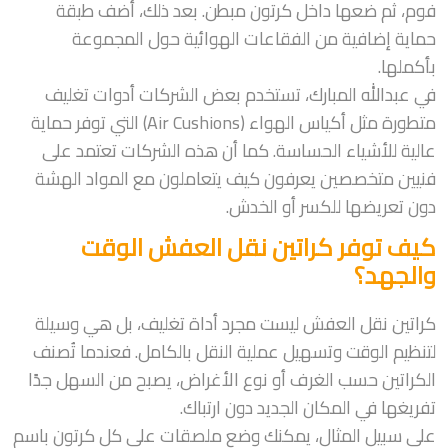
فوم، ثم ضعها داخل كرتون مبطن. بعد ذلك، أضف طبقة
حماية إضافية من الفقاعات الهوائية حول المجموعة
بأكملها.
في عبدالله المبارك، تستخدم بعض الشركات أدوات تغليف
متطورة مثل أكياس الهواء (Air Cushions) التي توفر حماية
عالية للأشياء الحساسة. كما أن هذه الشركات تعتمد على
فنيين متخصصين يعرفون كيف يتعاملون مع المواد الهشة
دون تعريضها للكسر أو الخدش.
كيف توفر كراتين نقل العفش الوقت
والجهد؟
كراتين نقل العفش ليست مجرد أداة تغليف، بل هي وسيلة
لتنظيم الوقت وتسهيل عملية النقل بالكامل. فعندما تُصنف
الكراتين حسب الغرف أو نوع الأغراض، يصبح من السهل جدًا
تفريغها في المكان الجديد دون ارتباك.
على سبيل المثال، يمكنك وضع ملصقات على كل كرتون باسم