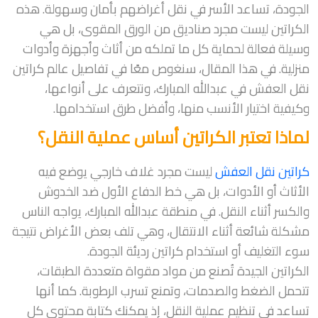
الجودة، تساعد الأسر في نقل أغراضهم بأمان وسهولة. هذه
الكراتين ليست مجرد صناديق من الورق المقوى، بل هي
وسيلة فعالة لحماية كل ما تملكه من أثاث وأجهزة وأدوات
منزلية. في هذا المقال، سنغوص معًا في تفاصيل عالم كراتين
نقل العفش في عبدالله المبارك، ونتعرف على أنواعها،
وكيفية اختيار الأنسب منها، وأفضل طرق استخدامها.
لماذا تعتبر الكراتين أساس عملية النقل؟
كراتين نقل العفش
ليست مجرد غلاف خارجي يوضع فيه
الأثاث أو الأدوات، بل هي خط الدفاع الأول ضد الخدوش
والكسر أثناء النقل. في منطقة عبدالله المبارك، يواجه الناس
مشكلة شائعة أثناء الانتقال، وهي تلف بعض الأغراض نتيجة
سوء التغليف أو استخدام كراتين رديئة الجودة.
الكراتين الجيدة تُصنع من مواد مقواة متعددة الطبقات،
تتحمل الضغط والصدمات، وتمنع تسرب الرطوبة. كما أنها
تساعد في تنظيم عملية النقل، إذ يمكنك كتابة محتوى كل