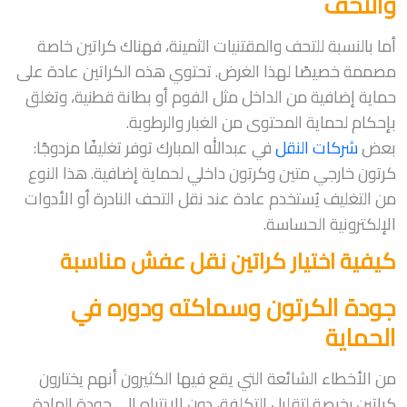
والتحف
أما بالنسبة للتحف والمقتنيات الثمينة، فهناك كراتين خاصة
مصممة خصيصًا لهذا الغرض. تحتوي هذه الكراتين عادة على
حماية إضافية من الداخل مثل الفوم أو بطانة قطنية، وتغلق
بإحكام لحماية المحتوى من الغبار والرطوبة.
بعض
شركات النقل
في عبدالله المبارك توفر تغليفًا مزدوجًا:
كرتون خارجي متين وكرتون داخلي لحماية إضافية. هذا النوع
من التغليف يُستخدم عادة عند نقل التحف النادرة أو الأدوات
الإلكترونية الحساسة.
كيفية اختيار كراتين نقل عفش مناسبة
جودة الكرتون وسماكته ودوره في
الحماية
من الأخطاء الشائعة التي يقع فيها الكثيرون أنهم يختارون
كراتين رخيصة لتقليل التكلفة، دون الانتباه إلى جودة المادة