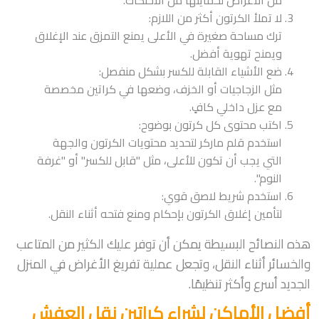
لا تملأ الكرتون أكثر من اللازم:
ترك مساحة صغيرة في الأعلى يمنع التمزق عند الإغلاق
ويمنح تهوية أفضل.
ضع الأشياء القابلة للكسر بشكل منفصل:
مثل الزجاجيات أو الخزف، وضعها في كراتين مخصصة
مع عزل داخلي كافٍ.
اكتب محتوى كل كرتون بوضوح:
استخدم قلم ماركر لتحديد محتويات الكرتون والجهة
التي يجب أن تكون للأعلى، مثل "قابل للكسر" أو "غرفة
النوم".
استخدم شريط لاصق قوي:
لتأمين إغلاق الكرتون بإحكام ومنع فتحه أثناء النقل.
هذه النصائح البسيطة يمكن أن توفر عليك الكثير من المتاعب
والخسائر أثناء النقل، وتجعل عملية تفريغ الأغراض في المنزل
الجديد أسرع وأكثر تنظيمًا.
أفضل الأماكن لشراء كراتين نقل العفش