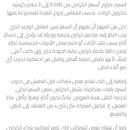
السرة، تتراوح أسعار الكراتين بين 0.500 إلى 3 دنانير كويتية
للكرتون الواحد، بحسب المقاس ونوع المادة المصنوعة منها.
لكن من المهم أن نفهم أن السعر ليس العامل الوحيد الذي
يجب النظر إليه. فاختيار كراتين رخيصة ورديئة قد يؤدي إلى خسائر
أكبر بسبب تلف الأثاث أو كسر بعض الأدوات الحساسة. لذلك
يُنصح دائمًا باختيار كراتين عالية الجودة حتى وإن كانت أغلى
قليلًا، لأنها تضمن حماية أفضل وتقلل من احتمالية حدوث أي
ضرر أثناء النقل.
إضافة إلى ذلك، تقدم بعض شركات نقل العفش في جنوب
السرة باقات متكاملة تشمل الكراتين ضمن السعر الكلي
لخدمة النقل. هذه العروض عادةً تكون أكثر توفيرًا وأقل عناءً
للعميل، إذ تتكفل الشركة بكل شيء من التغليف إلى النقل
والتفريغ.
كما أن هناك بعض الشركات التي توفر إمكانية شراء الكراتين