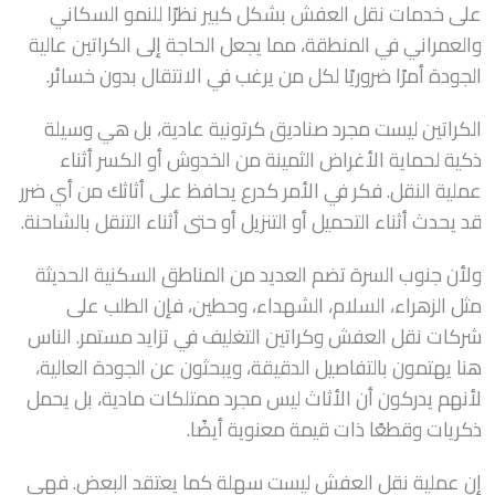
على خدمات نقل العفش بشكل كبير نظرًا للنمو السكاني
والعمراني في المنطقة، مما يجعل الحاجة إلى الكراتين عالية
الجودة أمرًا ضروريًا لكل من يرغب في الانتقال بدون خسائر.
الكراتين ليست مجرد صناديق كرتونية عادية، بل هي وسيلة
ذكية لحماية الأغراض الثمينة من الخدوش أو الكسر أثناء
عملية النقل. فكر في الأمر كدرع يحافظ على أثاثك من أي ضرر
قد يحدث أثناء التحميل أو التنزيل أو حتى أثناء التنقل بالشاحنة.
ولأن جنوب السرة تضم العديد من المناطق السكنية الحديثة
مثل الزهراء، السلام، الشهداء، وحطين، فإن الطلب على
شركات نقل العفش وكراتين التغليف في تزايد مستمر. الناس
هنا يهتمون بالتفاصيل الدقيقة، ويبحثون عن الجودة العالية،
لأنهم يدركون أن الأثاث ليس مجرد ممتلكات مادية، بل يحمل
ذكريات وقطعًا ذات قيمة معنوية أيضًا.
إن عملية نقل العفش ليست سهلة كما يعتقد البعض. فهي