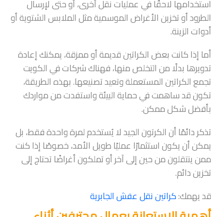
استخدامها لاحقًا في عمليات نقل أخرى، أو حتى لإرسال
الطرود أو تخزين الأغراض الموسمية مثل الملابس الشتوية أو
أدوات الزينة.
أما إذا كانت بعض الكراتين قديمة أو ممزقة، يمكنك إعادة
تدويرها بدلًا من التخلص منها، فهناك شركات في الكويت
تجمع الكراتين المستعملة وتعيد تصنيعها. بهذه الطريقة،
تكون قد ساهمت في حماية البيئة واستفدت من مواردك
بأفضل شكل ممكن.
تذكر دائمًا أن الكرتون الجيد لا يُستخدم لمرة واحدة فقط، بل
يمكن أن يكون استثمارًا عمليًا طويل الأمد، خصوصًا إذا كنت
ممن ينتقلون من حين إلى آخر أو تملكون أغراضًا تحتاج إلى
تخزين دائم.
قد يهمك:
كراتين نقل عفش الجابرية
أهمية الاستعانة بعمال محترفين أثناء