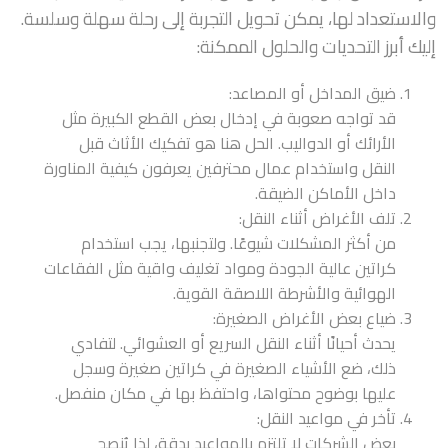
والاستعداد لها، يمكن تحويل التجربة إلى رحلة سهلة وسلسة.
إليك أبرز التحديات والحلول الممكنة:
ضيق المداخل أو المصاعد:
قد تواجه صعوبة في إدخال بعض القطع الكبيرة مثل
الأرائك أو الدواليب. الحل هنا هو تفكيك الأثاث قبل
النقل واستخدام عمال محترفين يعرفون كيفية المناورة
داخل الأماكن الضيقة.
تلف الأغراض أثناء النقل:
من أكثر المشكلات شيوعًا. ولتجنبها، يجب استخدام
كراتين عالية الجودة ومواد تغليف واقية مثل الفقاعات
الهوائية والأشرطة اللاصقة القوية.
ضياع بعض الأغراض الصغيرة:
يحدث أحيانًا أثناء النقل السريع أو العشوائي. لتفادي
ذلك، ضع الأشياء الصغيرة في كراتين صغيرة وسجل
عليها بوضوح محتواها، واحتفظ بها في مكان منفصل.
تأخر في مواعيد النقل:
بعض الشركات لا تلتزم بالمواعيد بدقة، لذا يُنصح