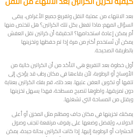
كيفية تخزين الكراتين بعد الانتهاء من النقل
بعد الانتهاء من عملية النقل وتفريغ جميع الأغراض، يبقى
السؤال المهم: ماذا تفعل بكل تلك الكراتين؟ هل تتخلص منها
أم يمكن إعادة استخدامها؟ الحقيقة أن كراتين نقل العفش
يمكن أن تُستخدم أكثر من مرة إذا تم حفظها وتخزينها
بالطريقة الصحيحة.
أول خطوة بعد التفريغ هي التأكد من أن الكراتين خالية من
الأوساخ أو الرطوبة، لأن بقاءها في مكان رطب قد يؤدي إلى
تلفها أو تكوين العفن عليها. بعد ذلك، قم بفك الكراتين بعناية
دون تمزيقها، واطوِها لتصبح مسطحة، فهذا يسهل تخزينها
ويقلل من المساحة التي تشغلها.
يمكنك تخزينها في مكان جاف ومظلم مثل المخزن أو أعلى
الدولاب، ويُفضل وضعها على رفوف مرتفعة لتجنب وصول
الحشرات أو الرطوبة إليها. إذا كانت الكراتين بحالة جيدة، يمكن