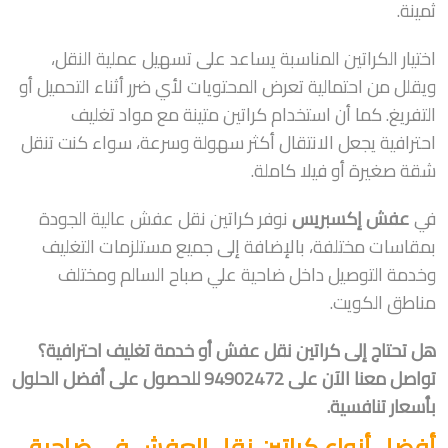
ثمينة.
اختيار الكراتين المناسبة يساعد على تسهيل عملية النقل،
ويقلل من احتمالية تعرض المحتويات لأي ضرر أثناء التحميل أو
التفريغ. كما أن استخدام كراتين متينة مع مواد تغليف
احترافية يجعل الانتقال أكثر سهولة وسرعة، سواء كنت تنقل
شقة صغيرة أو فيلا كاملة.
في
عفش إكسبريس
نوفر كراتين نقل عفش عالية الجودة
بمقاسات مختلفة، بالإضافة إلى جميع مستلزمات التغليف
وخدمة التوصيل داخل ضاحية علي صباح السالم ومختلف
مناطق الكويت.
هل تحتاج إلى كراتين نقل عفش أو خدمة تغليف احترافية؟
تواصل معنا الآن على 94902472 للحصول على أفضل الحلول
بأسعار تنافسية.
أفضل أنواع كراتين نقل العفش في ضاحية