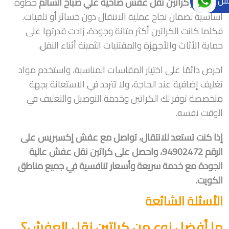
تس
يعد اختيار
كراتين نقل عفش ضاحية علي صباح السالم
خطوة
أساسية لضمان نجاح عملية الانتقال دون خسائر أو تلفيات.
فكلما كانت الكراتين أكثر متانة وجودة، زادت قدرتها على
حماية الأثاث والأجهزة والمقتنيات الثمينة أثناء النقل.
احرص دائمًا على اختيار المقاسات المناسبة، واستخدم مواد
تغليف إضافية عند الحاجة، ولا تتردد في الاستعانة بجهة
متخصصة توفر لك الكراتين وخدمة التوصيل والتغليف في
الوقت نفسه.
إذا كنت تستعد للانتقال، تواصل مع عفش إكسبريس على
الرقم 94902472، واحصل على كراتين نقل عفش عالية
الجودة مع خدمة سريعة وأسعار تنافسية في جميع مناطق
الكويت.
الأسئلة الشائعة
ما أفضل نوع من كراتين نقل العفش؟