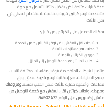
إذا كنت تتساءل عن أفضل مكان لشراء
كراتين النقل
، فهناك
عدة خيارات متاحة، لكن يفضل دائمًا التعامل مع جهة
متخصصة توفر كراتين قوية ومناسبة للاستخدام الفعلي في
نقل الأثاث.
يمكنك الحصول على الكراتين من خلال:
شركات نقل العفش التي توفر الكراتين ضمن الخدمة.
محلات بيع مستلزمات التغليف.
موردي الكراتين بالجملة.
الطلب المباشر مع خدمة التوصيل إلى المنزل.
وتتميز الشركات المتخصصة بتوفير مقاسات مختلفة تناسب
جميع الاحتياجات، مع إمكانية توفير شريط لاصق، ورق
فقاعات، وأغطية حماية للأثاث ضمن الطلب نفسه.
وفر وقتك
وجهدك، واطلب كراتين نقل العفش مع خدمة التوصيل من
عفش إكسبريس على الرقم 94902472.