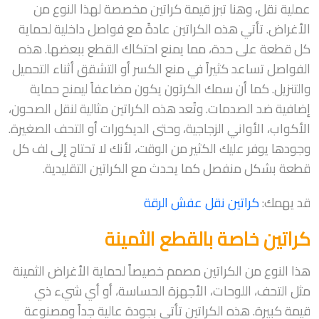
عملية نقل، وهنا تبرز قيمة كراتين مخصصة لهذا النوع من
الأغراض. تأتي هذه الكراتين عادةً مع فواصل داخلية لحماية
كل قطعة على حدة، مما يمنع احتكاك القطع ببعضها. هذه
الفواصل تساعد كثيراً في منع الكسر أو التشقق أثناء التحميل
والتنزيل. كما أن سمك الكرتون يكون مضاعفاً ليمنح حماية
إضافية ضد الصدمات. وتُعد هذه الكراتين مثالية لنقل الصحون،
الأكواب، الأواني الزجاجية، وحتى الديكورات أو التحف الصغيرة.
وجودها يوفر عليك الكثير من الوقت، لأنك لا تحتاج إلى لف كل
قطعة بشكل منفصل كما يحدث مع الكراتين التقليدية.
قد يهمك:
كراتين نقل عفش الرقة
كراتين خاصة بالقطع الثمينة
هذا النوع من الكراتين مصمم خصيصاً لحماية الأغراض الثمينة
مثل التحف، اللوحات، الأجهزة الحساسة، أو أي شيء ذي
قيمة كبيرة. هذه الكراتين تأتي بجودة عالية جداً ومصنوعة