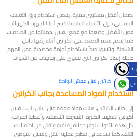
نصائح لحماية العفش أثناء النقل
لضمان أفضل مستوى حماية، يفضل استخدام ورق التغليف
الفقاعي حول الأشياء القابلة للكسر. أما الأجهزة الكهربائية،
فمن الأفضل وضعها مع قطع الفلين لحمايتها من الصدمات.
كما يُنصح بعدم الضغط على الكراتين أثناء رصّها داخل
الشاحنة، وتثبيتها جيداً باستخدام أحزمة مخصصة. ومن المهم
كذلك إبعاد الكراتين التي تحتوي على زجاجيات عن الأدوات
الثقيلة.
بنا
قد يهمك:
كراتين نقل عفش الواحة
تس
استخدام المواد المساعدة بجانب الكراتين
إلى جانب الكراتين، هناك مواد مهمة مثل البابل راپ، الفلين،
أكياس التغليف الكبيرة، الأشرطة اللاصقة، وأغطية المراتب.
كل هذه الأدوات توفر حماية إضافية وتقلل من احتمالات
التلف. كما تساعد في تنظيم عملية النقل وتقليل الفوضى