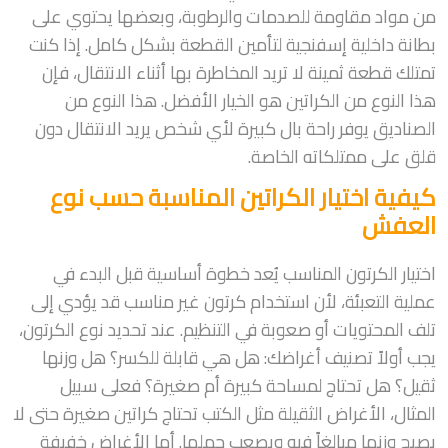
من مواد مقاومة للصدمات والرطوبة، وبعضها يحتوي على
بطانة داخلية إسفنجية لتأمين القطعة بشكل كامل. إذا كنت
تمتلك قطعة ثمينة لا تريد المخاطرة بها أثناء الانتقال، فإن
هذا النوع من الكراتين هو الخيار الأفضل. هذا النوع من
الصناديق يوفر راحة بال كبيرة لأي شخص يريد الانتقال دون
قلق على ممتلكاته الخاصة.
كيفية اختيار الكراتين المناسبة حسب نوع
العفش
اختيار الكرتون المناسب يُعد خطوة أساسية قبل البدء في
عملية التعبئة، لأن استخدام كرتون غير مناسب قد يؤدي إلى
تلف المحتويات أو صعوبة في التنظيم. عند تحديد نوع الكرتون،
يجب أولاً تصنيف أغراضك: هل هي قابلة للكسر؟ هل وزنها
ثقيل؟ هل تحتاج لمساحة كبيرة أم صغيرة؟ فعلى سبيل
المثال، الأغراض الثقيلة مثل الكتب تحتاج كراتين صغيرة حتى لا
يصبح وزنها مبالغاً فيه ويصعب حملها. أما الأغراض خفيفة