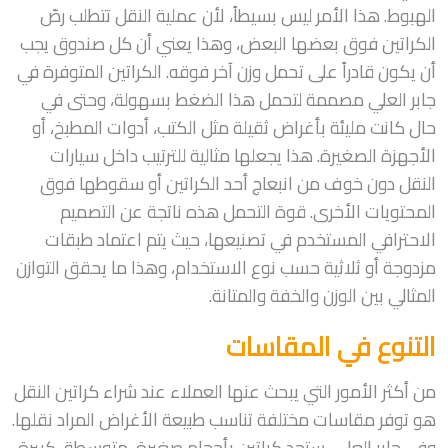
الهبوط. هذا الأمر ليس بسيطاً، لأن عملية النقل تتطلب رصّ
الكراتين فوق بعضها البعض، وهذا يعني أن كل صندوق يجب
أن يكون قادراً على تحمل وزن آخر فوقه. الكراتين المتوفرة في
جابر العلي مصممة لتحمل هذا الضغط بسهولة، وحتى في
حال كانت مليئة بأغراض ثقيلة مثل الكتب، أدوات المطبخ، أو
الأجهزة الصغيرة. هذا يجعلها مثالية للترتيب داخل سيارات
النقل دون خوف من انبعاج أحد الكراتين أو سقوطها فوق
المحتويات الأخرى. قوة التحمل هذه ناتجة عن التصميم
الاحترافي المستخدم في تصنيعها، حيث يتم اعتماد طبقات
مزدوجة أو ثلاثية حسب نوع الاستخدام، وهذا ما يحقق التوازن
المثالي بين الوزن والخفة والمتانة.
التنوع في المقاسات
من أكثر الأمور التي يبحث عنها العملاء عند شراء كراتين النقل
هو توفر مقاسات مختلفة تناسب طبيعة الأغراض المراد نقلها.
وفي جابر العلي، ستجد كراتين بأحجام صغيرة، متوسطة، كبيرة،