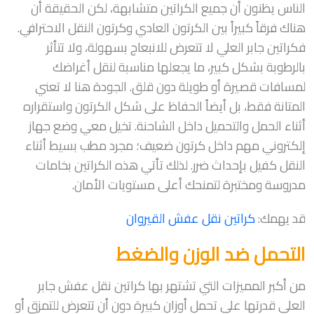
الناس يظنون أن جميع الكراتين متشابهة، لكن الحقيقة أن
هناك فرقاً كبيراً بين الكرتون العادي وكرتون النقل الاحترافي.
فكراتين جابر العلي لا تتعرض للانبعاج بسهولة، ولا تتأثر
بالرطوبة بشكل كبير، ما يجعلها مناسبة لنقل أغراضك
لمسافات قصيرة أو طويلة دون قلق. الجودة هنا لا تعني
المتانة فقط، بل أيضاً الحفاظ على شكل الكرتون واستقراره
أثناء الحمل والتحميل داخل الشاحنة. تخيل معي وضع جهاز
إلكتروني مهم داخل كرتون ضعيف؛ مجرد مطب بسيط أثناء
النقل كفيل بإحداث ضرر. لذلك تأتي هذه الكراتين بخامات
مدروسة ومختبرة لتمنحك أعلى مستويات الأمان.
قد يهمك:
كراتين نقل عفش القيروان
التحمل ضد الوزن والضغط
من أكبر المميزات التي تشتهر بها كراتين نقل عفش جابر
العلي قدرتها على تحمل أوزان كبيرة دون أن تتعرض للتمزق أو