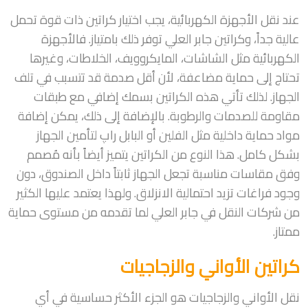
عند نقل الأجهزة الكهربائية، يجب اختيار كراتين ذات قوة تحمل
عالية جداً، وكراتين جابر العلي توفر ذلك بامتياز. فالأجهزة
الكهربائية مثل الشاشات، المايكروويف، الخلاطات، وغيرها
تحتاج إلى حماية مضاعفة، لأن أقل صدمة قد تتسبب في تلف
الجهاز. لذلك تأتي هذه الكراتين بسمك إضافي مع طبقات
مقاومة للصدمات والرطوبة. بالإضافة إلى ذلك، يمكن إضافة
مواد حماية داخلية مثل الفلين أو البابل راپ لتأمين الجهاز
بشكل كامل. هذا النوع من الكراتين يتميز أيضاً بأنه مُصمم
وفق مقاسات مناسبة تجعل الجهاز ثابتاً داخل الصندوق، دون
وجود فراغات تزيد احتمالية الانزلاق. ولهذا يعتمد عليها الكثير
من شركات النقل في جابر العلي لما تقدمه من مستوى حماية
ممتاز.
كراتين الأواني والزجاجيات
نقل الأواني والزجاجيات هو الجزء الأكثر حساسية في أي