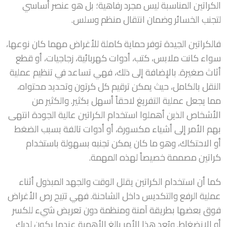
الكراتين المناسبة ليس مجرد رفاهية؛ بل هو عنصر أساسي
لتجنب الخسائر وضمان انتقال منظم وسلس.
فالكراتين الجيدة توفر حماية كاملة للأغراض مهما كان نوعها،
سواء كانت ملابس، كتب، أدوات كهربائية، زجاجيات، أو قطع
أثاث صغيرة. بالإضافة إلى ذلك، فهي تساعد في تنظيم عملية
النقل بالكامل، حيث يمكن ترقيم كل كرتون وتحديد محتواه،
مما يجعل عملية التفريغ لاحقاً أسهل بكثير. والكثير من
الأشخاص الذين أهملوا استخدام الكراتين عالية الجودة انتهى
بهم الأمر إلى أشياء مكسورة، أو أدوات تالفة بسبب الضغط
أو الاحتكاك، وهو ما كان يمكن تجنبه بسهولة باستخدام
كراتين مصممة خصيصاً لهذه المهمة.
كما أن استخدام الكراتين يقلل الوقت والجهد المبذول أثناء
عملية الرفع والتكديس داخل الشاحنة. فهي تتيح رص الأغراض
فوق بعضها بطريقة آمنة ومنظمة دون تعريض شيء للكسر
أو الانضغاط. ويُعد هذا الأمر بالغ الأهمية عندما يكون لديك