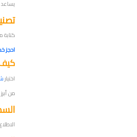
يساعد ف
تصني
كتابة م
احجز خ
كيف 
اختيار
شر
من أبرز 
السم
الاطلاع