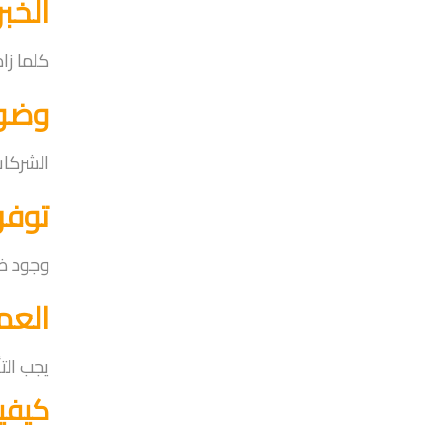
الخب
كلما زا
وضوح
الشركات
توفر
وجود ض
العم
يجب الت
كيفي