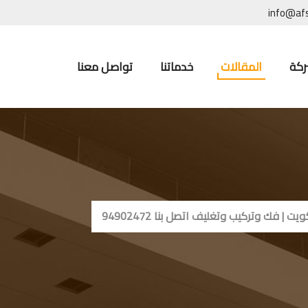
info@af
ركة
المقالات
خدماتنا
تواصل معنا
 فك وتركيب وتغليف اتصل بنا 94902472