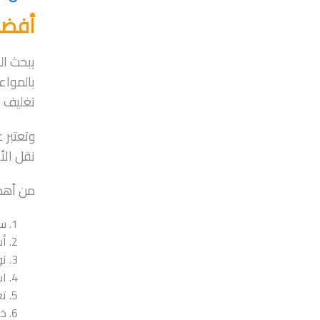
أفضل
يبحث ال
بالمواع
تغليف ع
وتعتبر 
نقل الأ
من أهم 
سر
أس
تو
اس
تغ
خد