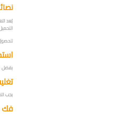
نصائح
يُعد ال
التحميل
للحصول ع
استخ
يفضل اس
تغلي
يجب الت
فك ا