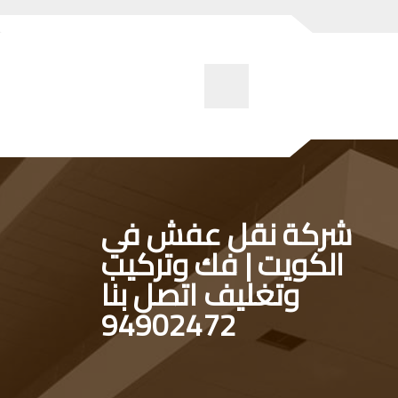
شركة نقل عفش في
الكويت | فك وتركيب
وتغليف اتصل بنا
94902472