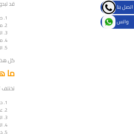
قد تبدو
اتصل بنا
طل
واتس
مق
ال
مر
ال
كل هذه 
ما ه
تختلف 
حج
عد
ال
ال
خد