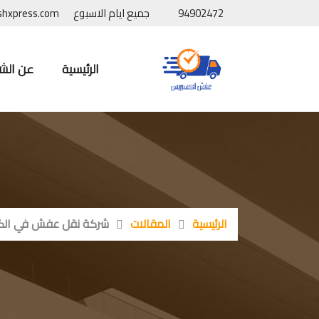
94902472
جميع ايام الاسبوع
shxpress.com
الرئيسية
عن الش
الرئيسية
المقالات
شركة نقل عفش في الكويت |