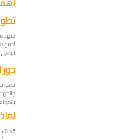
أهمي
تطور
شهد قطا
أصبح يش
الوعي ل
دور 
تلعب شر
والجهد،
بالمواع
لماذ
قد يتسا