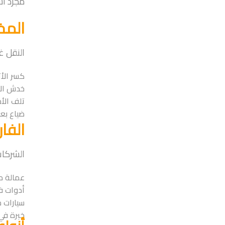
مجرد أش
المخ
النقل غ
كسر الأ
خدش الأ
تلف الأج
ضياع بع
الفا
الشركات
عمالة مد
أدوات ف
سيارات 
خبرة في 