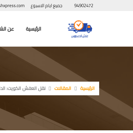
94902472
جميع ايام الاسبوع
shxpress.com
الرئيسية
عن الش
الرئيسية
المقالات
نقل العفش الكويت: الدلي