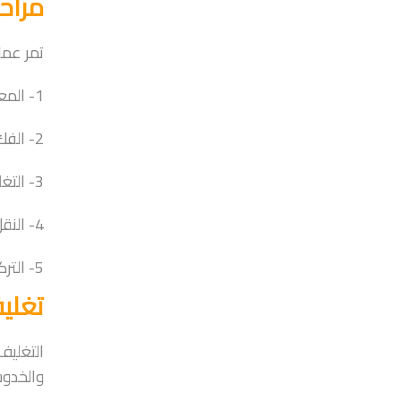
مراح
تمر عمل
1- المعاينة والتخطيط: يتم تحديد حجم العفش وعدد القطع.
2- الفك: فك الأثاث الكبير مثل الدواليب والأسِرّة.
3- التغليف: استخدام مواد مناسبة لكل قطعة.
4- النقل: تحميل العفش بعناية ونقله إلى الموقع الجديد.
5- التركيب: إعادة تركيب الأثاث في المكان الجديد.
تغلي
التغليف
والخدو