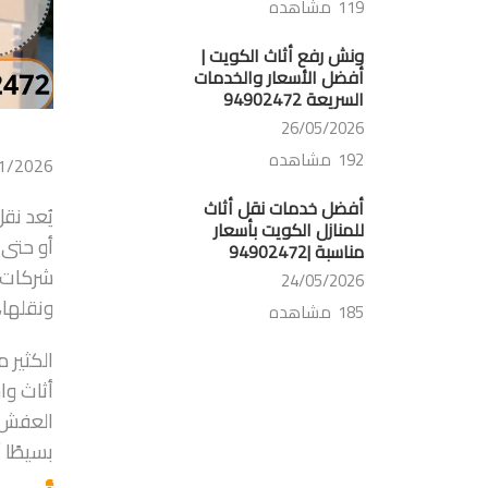
119 مشاهده
ونش رفع أثاث الكويت |
أفضل الأسعار والخدمات
السريعة 94902472
26/05/2026
192 مشاهده
1/2026
أفضل خدمات نقل أثاث
يُعد نق
للمنازل الكويت بأسعار
أو حتى 
مناسبة |94902472
شركات ن
24/05/2026
ونقلها،
185 مشاهده
الكثير 
أثاث وا
العفش في
بسيطًا أ