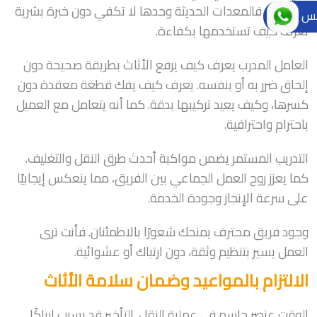
والتركيب. فالمعدات الحديثة وحدها لا تكفي دون خبرة بشرية
تس
تعرف كيف تستخدمها بكفاءة.
العامل المدرب يعرف كيف يرفع الأثاث بطريقة صحيحة دون
إلحاق ضرر به أو بنفسه. يعرف كيف يفك قطعة معقدة دون
كسرها، وكيف يعيد تركيبها بدقة. كما أنه يتعامل مع العميل
باحترام واحترافية.
التدريب المستمر يضمن مواكبة أحدث طرق النقل والتغليف.
كما يعزز روح العمل الجماعي بين الفريق، مما ينعكس إيجابيًا
على سرعة الإنجاز وجودة الخدمة.
وجود فريق محترف يمنحك شعورًا بالاطمئنان. فأنت ترى
العمل يسير بتنظيم وثقة، دون ارتباك أو عشوائية.
الالتزام بالمواعيد وضمان سلامة الأثاث
الوقت عنصر حاسم في عملية النقل. التأخير قد يسبب إرباكًا