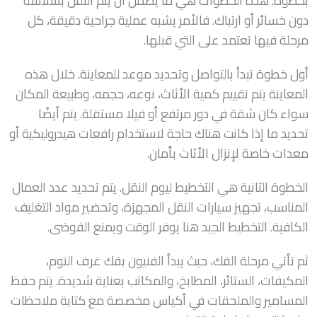
بخطوة. هذه الخطوات هي ما يضمن أن يتم النقل بسلاسة
دون خسائر أو ارتباك. فالأمر يشبه عملية جراحية دقيقة، كل
مرحلة فيها تعتمد على التي قبلها.
أول خطوة تبدأ بالتواصل وتحديد موعد للمعاينة. خلال هذه
المعاينة يتم تقييم كمية الأثاث، نوعه، حجمه، وطبيعة المكان
سواء كان شقة في دور مرتفع أو فيلا مستقلة. يتم أيضًا
تحديد ما إذا كانت هناك حاجة لاستخدام رافعات هيدروليكية أو
معدات خاصة لإنزال الأثاث بأمان.
الخطوة الثانية هي التخطيط ليوم النقل. يتم تحديد عدد العمال
المناسب، تجهيز سيارات النقل المجهزة، وتحضير مواد التغليف
الكافية. التخطيط الجيد هنا يوفر الوقت ويمنع الفوضى.
ثم تأتي مرحلة الفك، حيث يبدأ الفنيون بفك غرف النوم،
المكيفات، الستائر، المطابخ، والمكاتب بعناية شديدة. يتم حفظ
المسامير والملحقات في أكياس مخصصة مع كتابة ملاحظات