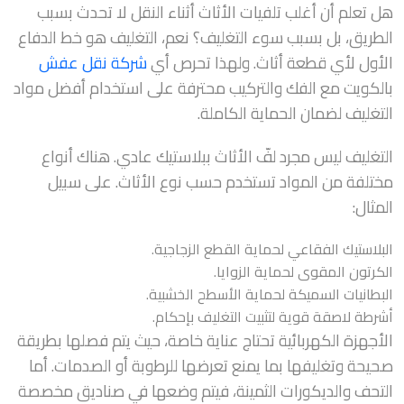
هل تعلم أن أغلب تلفيات الأثاث أثناء النقل لا تحدث بسبب
الطريق، بل بسبب سوء التغليف؟ نعم، التغليف هو خط الدفاع
الأول لأي قطعة أثاث. ولهذا تحرص أي
شركة نقل عفش
بالكويت مع الفك والتركيب محترفة على استخدام أفضل مواد
التغليف لضمان الحماية الكاملة.
التغليف ليس مجرد لفّ الأثاث ببلاستيك عادي. هناك أنواع
مختلفة من المواد تستخدم حسب نوع الأثاث. على سبيل
المثال:
البلاستيك الفقاعي لحماية القطع الزجاجية.
الكرتون المقوى لحماية الزوايا.
البطانيات السميكة لحماية الأسطح الخشبية.
أشرطة لاصقة قوية لتثبيت التغليف بإحكام.
الأجهزة الكهربائية تحتاج عناية خاصة، حيث يتم فصلها بطريقة
صحيحة وتغليفها بما يمنع تعرضها للرطوبة أو الصدمات. أما
التحف والديكورات الثمينة، فيتم وضعها في صناديق مخصصة