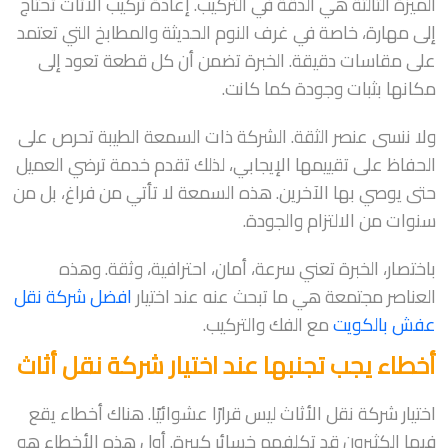
الميزة الثالثة هي الدقة في التركيب. إعادة تركيب الأثاث تحتاج
إلى مهارة، خاصة في غرف النوم الحديثة والمطابخ التي تعتمد
على مقاسات دقيقة. الخبرة تضمن أن كل قطعة تعود إلى
مكانها بثبات وجودة كما كانت.
ولا ننسى عنصر الثقة. الشركة ذات السمعة الطيبة تحرص على
الحفاظ على تقييمها الإيجابي، لذلك تقدم خدمة ترضي العميل
حتى يوصي بها الآخرين. هذه السمعة لا تأتي من فراغ، بل من
سنوات من الالتزام والجودة.
باختصار، الخبرة تعني سرعة، أمان، احترافية، وثقة. وهذه
العناصر مجتمعة هي ما تبحث عنه عند اختيار
افضل شركة نقل
عفش بالكويت
مع الفك والتركيب.
أخطاء يجب تجنبها عند اختيار شركة نقل أثاث
اختيار شركة نقل الأثاث ليس قرارًا عشوائيًا. هناك أخطاء يقع
فيها الكثيرون قد تكلفهم خسائر كبيرة. أول هذه الأخطاء هو