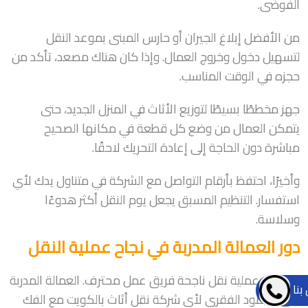
الفوضى.
من الأفضل إبلاغ الجيران أو حارس المبنى بموعد النقل
لتسهيل دخول وخروج العمال. وإذا كان هناك مصعد، تأكد من
حجزه في الوقت المناسب.
جهز مخططًا بسيطًا لتوزيع الأثاث في المنزل الجديد، حتى
يتمكن العمال من وضع كل قطعة في مكانها الصحيح
مباشرة دون الحاجة إلى إعادة التحريك لاحقًا.
وأخيرًا، احتفظ بأرقام التواصل مع الشركة في متناول يدك لأي
استفسار. التنظيم المسبق يجعل يوم النقل أكثر هدوءًا
وسلاسة.
دور العمالة المدربة في نجاح عملية النقل
وراء كل عملية نقل ناجحة فريق عمل محترف. العمالة المدربة
بنا
هي العمود الفقري لأي شركة نقل أثاث بالكويت مع الفك