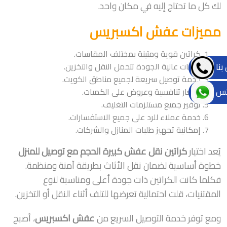
لك كل ما تحتاج إليه في مكان واحد.
مميزات عفش اكسبريس
كراتين قوية ومتينة بمختلف المقاسات.
بنا
خامات عالية الجودة تتحمل النقل والتخزين.
خدمة توصيل سريعة لجميع مناطق الكويت.
تس
أسعار تنافسية وعروض على الكميات.
توفير جميع مستلزمات التغليف.
خدمة عملاء للرد على جميع الاستفسارات.
إمكانية تجهيز طلبات المنازل والشركات.
يُعد اختيار
كراتين نقل عفش كبيرة الحجم مع توصيل للمنزل
خطوة أساسية لضمان نقل الأثاث بطريقة آمنة ومنظمة.
فكلما كانت الكراتين ذات جودة أعلى ومناسبة لنوع
المقتنيات، قلت احتمالية تعرضها للتلف أثناء النقل أو التخزين.
ومع توفر خدمة التوصيل السريع من
عفش اكسبريس
، أصبح