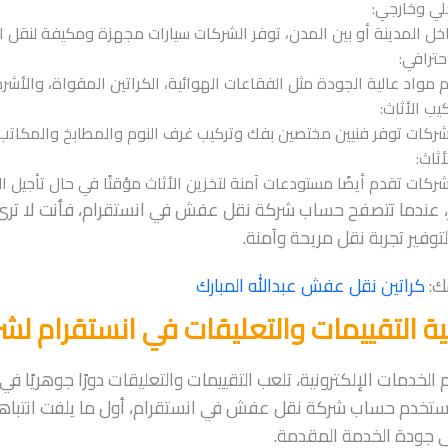
لي وخارجي:
ل المدينة أو بين المدن، توفر الشركات سيارات مجهزة ومكيفة لنقل الأ
حترافي:
 مواد عالية الجودة مثل الفقاعات الهوائية، الكراتين المقواة، والأشر
ب الأثاث:
ركات توفر فنيين مختصين بفك وتركيب غرف النوم والمطابخ والمكاتب 
أثاث:
كات تقدم أيضًا مستودعات آمنة لتخزين الأثاث مؤقتًا في حال تأجيل الا
، عندما تتصفح حساب شركة نقل عفش في انستقرام، فأنت لا ترى
وفير تجربة نقل مريحة وآمنة.
ك:
كراتين نقل عفش عبدالله المبارك
 التقييمات والتعليقات في انستقرام لشر
 الخدمات الإلكترونية، تلعب التقييمات والتعليقات دورًا جوهريًا ف
مستخدم حساب شركة نقل عفش في انستقرام، أول ما يلفت انتباهه ه
 جودة الخدمة المقدمة.