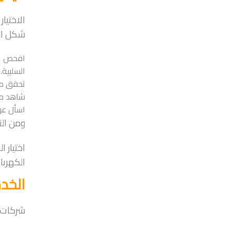
الاختيا
شكل الح
افحص الت
السلبية.
تحقق من
شاهد مق
اسأل عن 
ومن الن
اختيار ا
الكهربائ
الخد
شركات ا