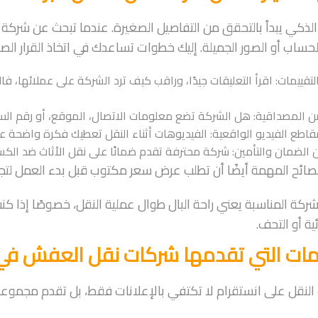
ر الذكي يبدأ بالتحقق من التفاصيل الصغيرة. عندما تبحث عن شر
ساب أو الصور الجميلة. إليك خطوات تساعدك في اتخاذ القرار الصح
قييمات: اقرأ التعليقات جيدًا، وراقب كيف ترد الشركة على عملائها، ف
 المصداقية: هل الشركة تضع معلومات الاتصال، الموقع، أو رقم السج
اطع الفيديو الواقعية: الفيديوهات أثناء النقل تعطيك فكرة واضحة عن
الضمان والتأمين: شركة محترفة تقدم ضمانًا على نقل الأثاث ضد الكسر
صائح المهمة أيضًا أن تطلب عرض سعر مكتوب قبل بدء العمل لتج
لشركة المناسبة يعني راحة البال طوال عملية النقل، خصوصًا إذا كنت 
ية أو التحف.
مات التي تقدمها شركات نقل العفش في 
لنقل على انستقرام لا تكتفي بالإعلانات فقط، بل تقدم مجموعة