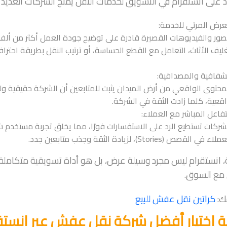
د على انستقرام في التسويق لخدمات النقل يمنح الشركات العديد من
عرض المرئي للخدمة:
صور والفيديوهات القصيرة قادرة على توضيح جودة العمل أكثر من أل
ليف الأثاث، التعامل مع القطع الحساسة، أو ترتيب النقل بطريقة احترافي
شفافية والمصداقية:
محتوى الواقعي من أرض الميدان يثبت للمتابعين أن الشركة حقيقية و
قعية، كلما زادت الثقة في الشركة.
تفاعل المباشر مع العملاء:
شركات تستطيع الرد على الاستفسارات فورًا، مما يخلق تجربة مستخد
لاء في القصص (Stories)، لزيادة الثقة وجذب متابعين جدد.
 انستقرام ليس مجرد وسيلة عرض، بل هو أداة تسويقية متكاملة 
 مع السوق.
ك:
كراتين نقل عفش للبيع
ة اختيار أفضل شركة نقل عفش عبر انستق