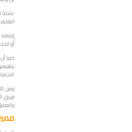
عندما 
التغليف
أو الحجز
كما أن 
بطبيعته
الاجتما
ومن الأ
فريق ال
والعميل
مميز