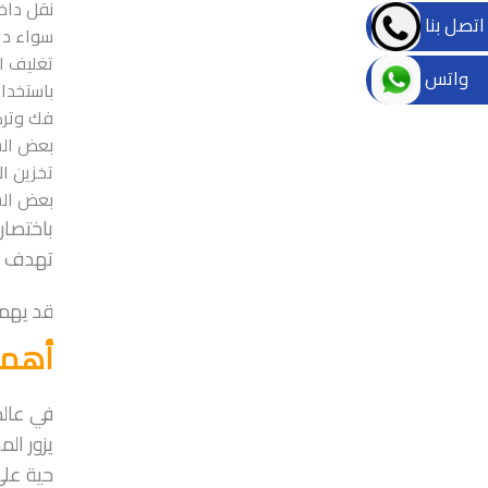
نقل داخ
اتصل بنا
سواء داخ
تغليف ا
واتس
باستخدام
فك وتركي
بعض الش
تخزين ال
بعض الشر
باختصار
تهدف لت
قد يهم
أهمية
في عالم
يزور ال
حية على