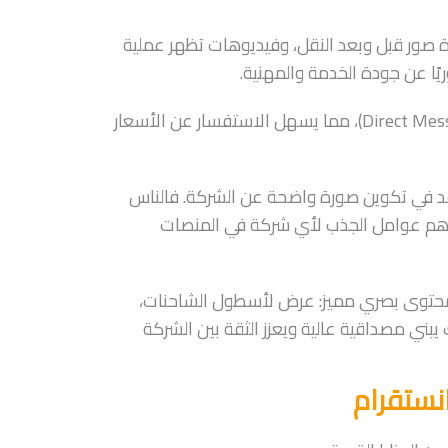
ور قبل وبعد النقل، وفيديوهات تظهر عملية
ريًا عن جودة الخدمة والمهنية.
إضافة إلى ذلك، يتيح انستقرام التواصل السريع عبر الرسائل المباشرة (Direct Message)، مما يسهل الاستفسار عن الأسعار
عد في تكوين صورة واضحة عن الشركة. فالناس
ن أهم عوامل الجذب لأي شركة في المنصات
م محتوى بصري مميز: عرض لأسطول الشاحنات،
يبني مصداقية عالية ويعزز الثقة بين الشركة
نستقرام