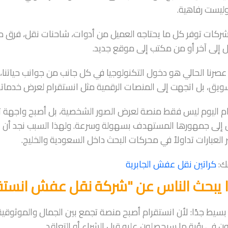
ليست رفاهية.
ركات توفر كل ما يحتاجه العميل من أدوات، شاحنات نقل، فرق م
 إلى آخر أو من مكتب إلى موقع جديد.
 عصرنا الحالي هو دخول التكنولوجيا في كل جانب من جوانب حياتنا،
ويق، بل اتجهت إلى المنصات الرقمية مثل انستقرام لعرض خدماته
م اليوم ليس فقط منصة لعرض الصور الشخصية، بل أصبح واجهة ت
 إلى جمهورها المستهدف بسهولة وسرعة. ولهذا السبب نجد أن 
 العبارات تداولاً في محركات البحث داخل السعودية والخليج.
ك:
كراتين نقل عفش الجابرية
ا يبحث الناس عن "شركة نقل عفش انستق
بسيط جدًا: لأن انستقرام أصبح منصة تجمع بين الجمال والموثوقية
ون في رؤية ما سيحصلون عليه قبل الشراء أو التعاقد.