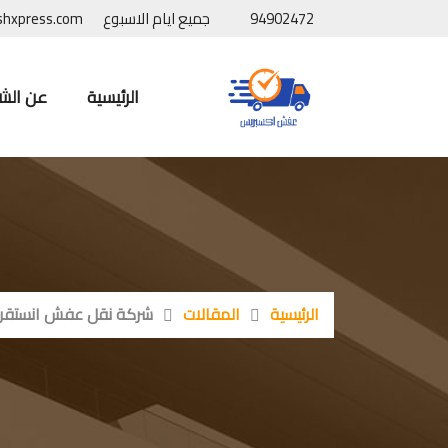
94902472
جميع ايام الاسبوع
shxpress.com
الرئيسية
عن الش
الرئيسية
المقالات
شركة نقل عفش انستقرام