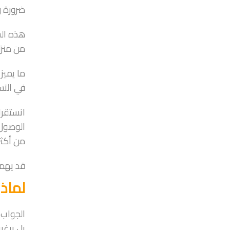
ضرورة و
هذه الش
من منزل
ما يميز
في التس
انستقرا
الوصول
من أكثر
قد يهم
لماذ
الجواب 
بل يرغب