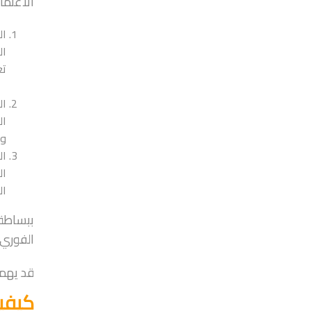
الاعتما
ال
ال
تغ
ال
ال
وا
ال
ال
العم
ببساطة،
الفوري
قد يهم
كيفي