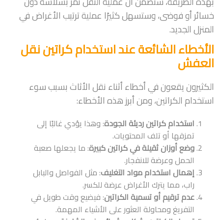
بهذه الطريقة، ستضمن أن عملية النقل تمر بسلاسة دون
خسائر أو فوضى، وستسهل كثيرًا عملية ترتيب الأغراض في
المنزل الجديد.
الأخطاء الشائعة عند استخدام كراتين نقل
العفش
الكثيرون يقعون في أخطاء أثناء نقل الأثاث بسبب سوء
استخدام الكراتين، ومن أبرز هذه الأخطاء:
استخدام كراتين رديئة الجودة
: وهذا يؤدي غالبًا إلى
تمزقها أو تلف المحتويات.
وضع أوزان ثقيلة في كراتين كبيرة
: ما يجعلها صعبة
الحمل وعرضة للانفجار.
إهمال استخدام مواد التغليف
: مثل الفواصل والبابل
راب، مما يترك الأغراض عرضة للكسر.
عدم ترقيم أو تسمية الكراتين
: فيضيع وقت طويل في
التفريغ ومحاولة العثور على الأشياء المهمة.