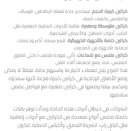
كراتين كبيرة الحجم
: تستخدم عادة لتعبئة البطاطين، الوسائد،
والملابس بكميات كبيرة.
كراتين متوسطة وصغيرة
: مثالية للأدوات المنزلية الصغيرة مثل
الكتب، أدوات المطبخ، والأغراض الشخصية.
كراتين خاصة بالأجهزة الكهربائية
: تتميز بسمك أكبر ودعامات
لحماية الأجهزة من الصدمات.
كراتين ملابس مع شماعات
: تأتي مزودة بقضيب داخلي لتعليق
الملابس، مما يمنع تجعدها أثناء النقل.
هذا التنوع يتيح للعملاء اختيار ما يناسبهم بدقة، فمثلاً لا يمكن
وضع الأطباق الزجاجية في كراتين كبيرة فارغة لأنها ستتحرك
وتنكسر، بينما وضعها في كراتين صغيرة مع فواصل يضمن
سلامتها.
الشركات في خيطان أدركت هذه الحاجة وبدأت توفر باقات
كاملة تتضمن أنواع متعددة من الكراتين مع أدوات إضافية
مثل البابل راب، الشريط اللاصق، وأكياس الحماية، لتكون