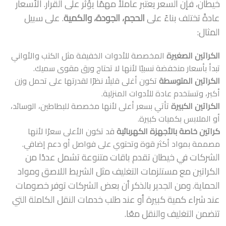
خيطان، فإن السعر يعتبر عاملاً مهمًا يؤثر على القرار. الأسعار
عادةً تختلف بناءً على
الحجم، الجودة، والكمية
. على سبيل
المثال:
الكراتين الصغيرة
المخصصة للأدوات الخفيفة مثل الكتب والأواني
تبدأ بأسعار منخفضة نسبيًا لأنها لا تحتاج ورق مقوى سميك.
الكراتين المتوسطة
تكون أغلى قليلًا نظرًا لقدرتها على تحمل وزن
أكبر، وتستخدم عادة للأدوات المنزلية.
الكراتين الكبيرة
تأتي بسعر أعلى لأنها مخصصة للبطاطين، الوسائد،
أو الملابس بكميات كبيرة.
كراتين خاصة بالأجهزة الكهربائية
قد تكون الأعلى سعرًا لأنها
مصممة بمواد أكثر قوة وتحتوي على فواصل أو دعم إضافي.
الشركات في خيطان تقدم باقات متنوعة تشمل عددًا من
الكراتين مع مستلزمات التغليف مثل الشريط اللاصق ومواد
الحماية. ومن الجدير بالذكر أن بعض الشركات توفر خصومات
عند شراء كمية كبيرة أو عند طلب خدمات النقل الكاملة التي
تتضمن التغليف والنقل معًا.