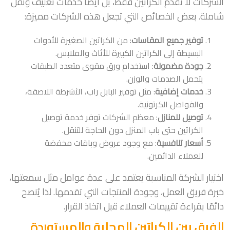
الشركات لا تقدم الكراتين فقط، بل أيضًا خدمات تغليف ونقل
شاملة. بعض الخصائص التي تجعل هذه الشركات مميزة:
توفير جميع المقاسات
: من الكراتين الصغيرة للأدوات
البسيطة إلى الكراتين الكبيرة للأثاث والملابس.
جودة مضمونة
: استخدام ورق مقوى متعدد الطبقات
يتحمل الصدمات والوزن.
خدمات إضافية
: مثل توفير البابل راب، الأشرطة اللاصقة،
والفواصل الكرتونية.
توصيل للمنازل
: معظم الشركات توفر خدمة توصيل
الكراتين حتى باب المنزل دون الحاجة للتنقل.
أسعار تنافسية
: مع وجود عروض وباقات مخفضة
للعملاء الدائمين.
اختيار الشركة المناسبة يعتمد على عدة عوامل مثل سمعتها،
خبرة فريق العمل، وجودة المنتجات التي تقدمها. لذا يُنصح
دائمًا بقراءة تقييمات العملاء قبل اتخاذ القرار.
الفرق بين الكراتين المحلية والمستوردة