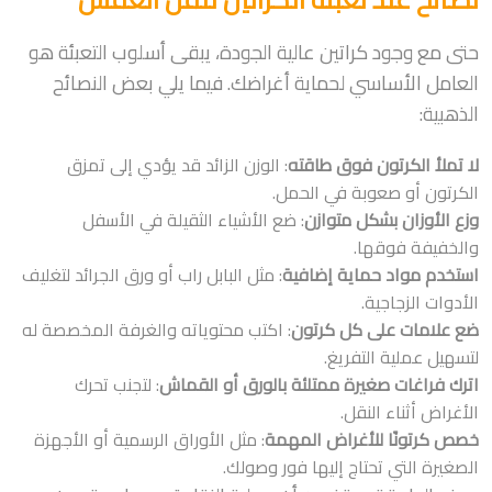
حتى مع وجود كراتين عالية الجودة، يبقى أسلوب التعبئة هو
العامل الأساسي لحماية أغراضك. فيما يلي بعض النصائح
الذهبية:
لا تملأ الكرتون فوق طاقته
: الوزن الزائد قد يؤدي إلى تمزق
الكرتون أو صعوبة في الحمل.
وزع الأوزان بشكل متوازن
: ضع الأشياء الثقيلة في الأسفل
والخفيفة فوقها.
استخدم مواد حماية إضافية
: مثل البابل راب أو ورق الجرائد لتغليف
الأدوات الزجاجية.
ضع علامات على كل كرتون
: اكتب محتوياته والغرفة المخصصة له
لتسهيل عملية التفريغ.
اترك فراغات صغيرة ممتلئة بالورق أو القماش
: لتجنب تحرك
الأغراض أثناء النقل.
خصص كرتونًا للأغراض المهمة
: مثل الأوراق الرسمية أو الأجهزة
الصغيرة التي تحتاج إليها فور وصولك.