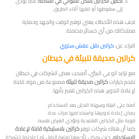
تحميل الكراتين بشكل عشوائي في الشاحنة
: مما يؤدي
إلى سقوطها أو تلفها أثناء الطريق.
تجنب هذه الأخطاء يعني توفير الوقت والجهد وحماية
ممتلكاتك من أي خسائر محتملة.
اقراء عن:
كراتين نقل عفش سلوي
كراتين صديقة للبيئة في خيطان
مع تزايد الوعي البيئي، أصبحت بعض الشركات في خيطان
تقدم خيارات
كراتين صديقة للبيئة
مصنوعة من مواد قابلة
لإعادة التدوير. هذه الكراتين تتميز بأنها:
آمنة على البيئة وسهلة التحلل بعد الاستخدام.
يمكن إعادة تدويرها واستخدامها مرات عدة.
قوية مثل الكراتين التقليدية وتؤدي الغرض نفسه.
كما أن هناك شركات توفر
كراتين بلاستيكية قابلة لإعادة
الاستخدام
، حيث يمكن تأجيرها لفترة النقل ثم إعادتها للشركة