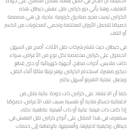
الحقيقة أن النجاح في النقل يعتمد بشكل أساسي على جودة
التغليف، وهنا يأتي دور كراتين نقل عفش خيطان. هذه
الكراتين ليست مجرد صناديق كرتونية عادية، بل هي مصممة
خصيصًا لتتحمل الأوزان المختلفة وتحمي المحتويات من الكسر
أو التلف.
في خيطان، حيث تنتشر شركات نقل الأثاث، أصبح من السهل
الحصول على كراتين مخصصة لكل نوع من الأغراض، سواء
كانت ملابس، أدوات مطبخ، أجهزة كهربائية أو حتى قطع
ديكور صغيرة. استخدام الكراتين يوفر ترتيبًا مثاليًا أثناء النقل،
ويجعل عملية التفريغ أسهل بكثير.
كما أن الاعتماد على كراتين ذات جودة عالية يقلل من
احتمالية خسائر مادية أو نفسية بسبب تلف الأغراض، خصوصًا
إذا كانت ذات قيمة عالية أو ذات أهمية عاطفية. لذلك،
سنتعرف في هذا المقال على أنواع كراتين نقل العفش في
خيطان، وكيفية اختيارها، وأهميتها، بالإضافة إلى خدمات