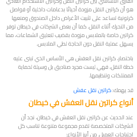
الفارق الأساسي بين كراتين النقل وكراتين الاستخدام العادي
هو أن كراتين النقل مزودة أحيانًا بدعامات داخلية أو فواصل
كرتونية تساعد على تثبيت الأغراض داخل الصندوق ومنعها
من التحرك أثناء النقل. كما أن بعض الشركات في خيطان توفر
كراتين خاصة بالملابس مزودة بقضيب لتعليق الشماعات، مما
يسهل عملية النقل دون الحاجة لطي الملابس.
باختصار، كراتين نقل العفش هي الأساس الذي تبنى عليه
خطة النقل، فهي ليست مجرد صناديق بل وسيلة لحماية
الممتلكات وتنظيمها.
قد يهمك:
كراتين نقل عفش
أنواع كراتين نقل العفش في خيطان
عند الحديث عن كراتين نقل العفش في خيطان، نجد أن
الشركات المتخصصة تقدم مجموعة متنوعة تناسب كل
احتياجات العميل. من أبرز الأنواع: