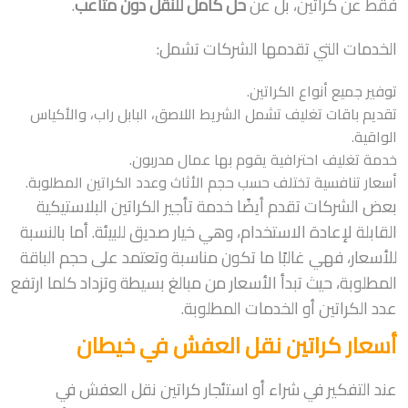
فقط عن كراتين، بل عن
حل كامل للنقل دون متاعب
.
الخدمات التي تقدمها الشركات تشمل:
توفير جميع أنواع الكراتين.
تقديم باقات تغليف تشمل الشريط اللاصق، البابل راب، والأكياس
الواقية.
خدمة تغليف احترافية يقوم بها عمال مدربون.
أسعار تنافسية تختلف حسب حجم الأثاث وعدد الكراتين المطلوبة.
بعض الشركات تقدم أيضًا خدمة تأجير الكراتين البلاستيكية
القابلة لإعادة الاستخدام، وهي خيار صديق للبيئة. أما بالنسبة
للأسعار، فهي غالبًا ما تكون مناسبة وتعتمد على حجم الباقة
المطلوبة، حيث تبدأ الأسعار من مبالغ بسيطة وتزداد كلما ارتفع
عدد الكراتين أو الخدمات المطلوبة.
أسعار كراتين نقل العفش في خيطان
عند التفكير في شراء أو استئجار كراتين نقل العفش في