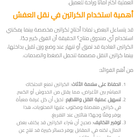
العملية أكثر أمانًا وراحة للعميل.
أهمية استخدام الكراتين في نقل العفش
قد يتساءل البعض: لماذا أحتاج لكراتين مخصصة بينما يمكنني
استخدام أي صندوق متاح؟ الحقيقة أن الفرق كبير جدًا.
الكراتين العادية قد تمزق أو تنهار عند وضع وزن ثقيل بداخلها،
بينما كراتين النقل مصممة لتحمل الضغط والصدمات.
من أهم الفوائد:
الحفاظ على سلامة الأثاث
: الكراتين تمنع الاحتكاك
المباشر بين الأغراض، مما يقلل من الخدوش أو الكسر.
تسهيل عملية النقل والتنظيم
: تخيل أن كل غرفة معبأة
في كراتين منفصلة ومكتوب عليها المحتويات، هذا
يوفر وقتًا وجهدًا هائلين عند التفريغ.
توفير التكاليف
: صحيح أن شراء الكراتين قد يكلف بعض
المال، لكنه في المقابل يوفر خسائر كبيرة قد تنتج عن