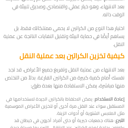
بعد الانتهاء، وهو خيار عملي واقتصادي وصديق للبيئة في
الوقت ذاته.
اختيار هذا النوع من الكراتين لا يحمي ممتلكاتك فقط، بل
يساهم أيضًا في حماية البيئة وتقليل النفايات الناتجة عن عملية
النقل.
كيفية تخزين الكراتين بعد عملية النقل
بعد الانتهاء من عملية النقل وتفريغ جميع الأغراض، قد تجد
نفسك أمام كمية كبيرة من الكراتين الفارغة. بدلاً من التخلص
منها مباشرة، يمكن الاستفادة منها بعدة طرق:
إعادة الاستخدام
: يمكن الاحتفاظ بالكراتين الجيدة لاستخدامها في
المستقبل سواء عند النقل مرة أخرى أو لتخزين الأغراض الموسمية
مثل الملابس الشتوية أو أدوات الزينة.
التبرع
: هناك جمعيات خيرية أو حتى أفراد آخرون في خيطان قد
يكونون بحاجة لهذه الكراتين عند الانتقال. التبرع بها وسيلة جيدة