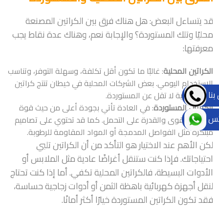
قد يتساءل البعض: هل هناك فرق بين الكراتين المصنعة
محليًا وتلك المستوردة؟ والإجابة نعم، وهناك عدة نقاط يجب
معرفتها:
الكراتين المحلية
: غالبًا ما تكون أقل تكلفة، وسهلة التوفر، وتناسب
الاستخدام اليومي. بعض الشركات المحلية في خيطان تنتج كراتين
بنا
بجودة عالية لا تقل عن المستوردة.
الكراتين المستوردة
: في العادة تأتي بجودة أعلى من حيث قوة
تس
الورق المقوى والقدرة على التحمل. كما قد تحتوي على تصاميم
مبتكرة مثل الفواصل المدمجة أو المواد المقاومة للرطوبة.
لكن الأهم عند الاختيار هو التأكد من أن الكراتين تلبي
احتياجاتك. فإذا كنت ستنقل أغراضًا عادية مثل الملابس أو
الأدوات البسيطة، فالكراتين المحلية تكفي. أما إذا كنت تحتاج
لنقل أجهزة كهربائية باهظة الثمن أو أدوات زجاجية حساسة،
فقد تكون الكراتين المستوردة خيارًا أكثر أمانًا.