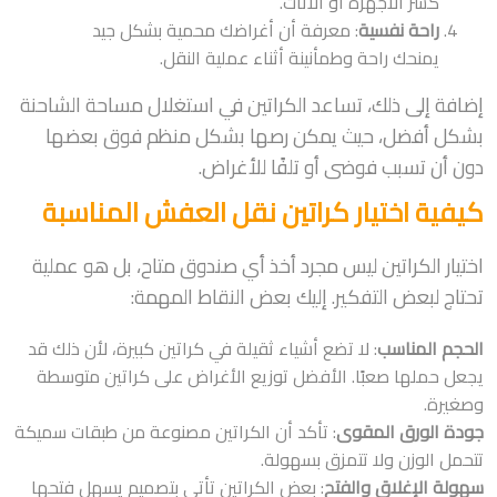
كسر الأجهزة أو الأثاث.
راحة نفسية
: معرفة أن أغراضك محمية بشكل جيد
يمنحك راحة وطمأنينة أثناء عملية النقل.
إضافة إلى ذلك، تساعد الكراتين في استغلال مساحة الشاحنة
بشكل أفضل، حيث يمكن رصها بشكل منظم فوق بعضها
دون أن تسبب فوضى أو تلفًا للأغراض.
كيفية اختيار كراتين نقل العفش المناسبة
اختيار الكراتين ليس مجرد أخذ أي صندوق متاح، بل هو عملية
تحتاج لبعض التفكير. إليك بعض النقاط المهمة:
الحجم المناسب
: لا تضع أشياء ثقيلة في كراتين كبيرة، لأن ذلك قد
يجعل حملها صعبًا. الأفضل توزيع الأغراض على كراتين متوسطة
وصغيرة.
جودة الورق المقوى
: تأكد أن الكراتين مصنوعة من طبقات سميكة
تتحمل الوزن ولا تتمزق بسهولة.
سهولة الإغلاق والفتح
: بعض الكراتين تأتي بتصميم يسهل فتحها